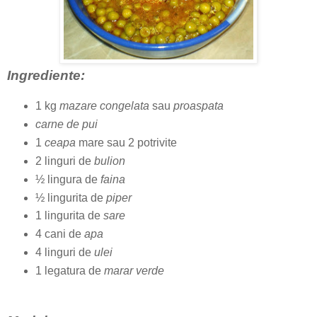
Ingrediente:
1 kg
mazare congelata
sau
proaspata
carne de pui
1
ceapa
mare sau 2 potrivite
2 linguri de
bulion
½ lingura de
faina
½ lingurita de
piper
1 lingurita de
sare
4 cani de
apa
4 linguri de
ulei
1 legatura de
marar verde