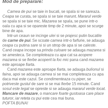
Mod de preparare:
Carnea de pui
se taie in bucati, se spala si se sareaza.
Ceapa
se curata, se spala si se taie marunt.
Mararul
verde
se spala si se taie mic.
Mazarea
se spala, se pune intr-o
oala cu apa si se opareste timp de 2 minute, apoi se scurge
bine de apa.
Intr-un ceaun se incinge
ulei
si se
prajesc
putin bucatile
de
carne de pui
. Se scoate
carnea
intr-o farfurie, se adauga
ceapa
cu putina
sare
si si un strop de apa si se
caleste
.
Cand
ceapa
incepe sa
prinda culoare
se adauga
mazarea
si
se amesteca. Se
completeaza
cu
apa
cat sa
acopere
mazarea
si se
fierbe acoperit la foc mic
pana cand
mazarea
este aproape
fiarta
.
Cand
mazarea
este aproape
fiarta
, se adauga
bulionul
si
faina
, apoi se adauga
carnea
si se mai completeaza cu apa
daca mai este cazul. Se
condimenteaza
cu
piper
, se
potriveste gustul
de
sare
si se mai
fierbe
15 minute. Cand
sosul este legat
se opreste si se adauga
mararul verde tocat
.
Mancare de mazare
, o
mancare foarte gustoasa
care
place
tuturor
,
iar
reteta cu pui
este cea mai buna.
POFTA BUNA!