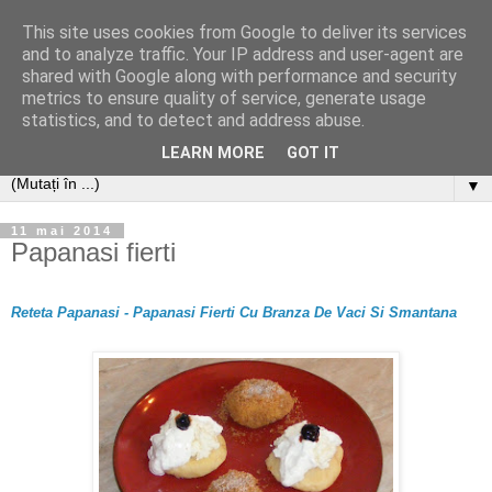
This site uses cookies from Google to deliver its services
and to analyze traffic. Your IP address and user-agent are
shared with Google along with performance and security
metrics to ensure quality of service, generate usage
statistics, and to detect and address abuse.
LEARN MORE
GOT IT
▼
11 mai 2014
Papanasi fierti
Reteta Papanasi - Papanasi Fierti Cu Branza De Vaci Si Smantana