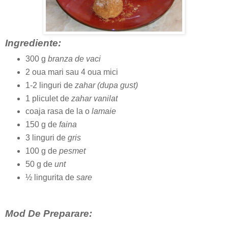
Ingrediente:
300 g
branza de vaci
2 oua mari sau 4 oua mici
1-2 linguri de
zahar (dupa gust)
1 pliculet de
zahar vanilat
coaja rasa de la o
lamaie
150 g de
faina
3 linguri de
gris
100 g de
pesmet
50 g de
unt
½ lingurita de
sare
Mod De Preparare: