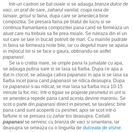
Intr-un castron se bat
ouale
si se
adauga
branza dulce de
vaci
, un praf de
sare
,
zaharul vanilat, coaja rasa de
lamaie
,
grisul
si
faina,
dupa care se amesteca bine
compozitia. Se presara faina pe blatul de lucru si se
continua framantarea compozitiei pana cand se formeaza un
aluat
care nu trebuie sa fie prea moale. Se ruleaza din el un
sul care se taie in bucati potrivit de mari. Cu mainile pudrate
in faina se formeaza niste bile, iar cu degetul mare se apasa
in mijlocul lor si se face o gaura, obtinandu-se astfel
papanasii
.
Se ia o cratita mare, se umple pana la jumatate cu apa,
se adauga putina sare si se lasa sa fiarba. Dupa ce apa a
dat in clocot, se adauga cativa
papanasi
in apa si se lasa sa
fiarba incet pana cand
papanasii
se ridica deasupra. Dupa
ce
papanasii
s-au ridicat, se mai lasa sa fiarba inca 10-15
minute la foc mic. Intr-o tigaie se prajeste
pesmetul
in unt si
se amesteca repede pana cand acesta devine maroniu. Se
scot o parte din
papanasi
direct in pesmet, se tavalesc bine
pana cand sunt acoperiti cu
pesmet
, apoi se scot intr-o
farfurie si se presara cu
zahar tos
deasupra. Ceilalti
papanasi
se servesc cu
branza de vaci si
smantana
, iar
deasupra se orneaza cu o lingurita de
dulceata de visine
.