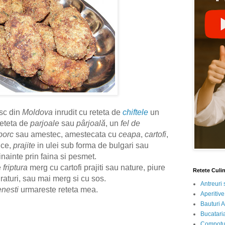
sc din
Moldova
inrudit cu reteta de
chiftele
un
reteta de
parjoale
sau
pârjoală
, un
fel de
porc
sau amestec, amestecata cu
ceapa
,
cartofi
,
ice,
prajite
in ulei sub forma de bulgari sau
inainte prin faina si pesmet.
e
friptura
merg cu cartofi prajiti sau nature, piure
Retete Culi
uraturi, sau mai merg si cu sos.
Antreuri 
nesti
urmareste reteta mea.
Aperitive
Bauturi A
Bucataria
Compotur