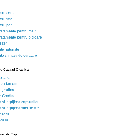
ntru corp
tru fata
ntru par
tratamente pentru maini
tratamente pentru picioare
u zer
te naturiste
te si masti de curatare
ru Casa si Gradina
de casa
 apartament
e gradina
e Gradina
 si ingrijirea capsunilor
 si ingrijirea vitei de vie
 rosii
 casa
nare de Top