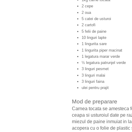
2 cepe
2 oua
5 catei de usturoi
2 cartofi
5 felii de paine
10 linguri lapte
1 lingurita sare
1 lingurita piper macinat
1 legatura marar verde
½ legatura patrunjel verde
3 linguri pesmet
3 linguri malai
3 linguri faina
ulei pentru prajit
Mod de preparare
Carnea tocata se amesteca foa
ceapa si usturoiul date pe ra
miezul de paine inmuiat in la
acopera cu o folie de plastic