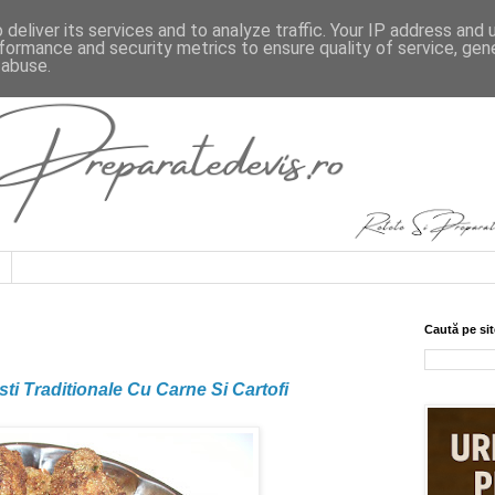
deliver its services and to analyze traffic. Your IP address and
formance and security metrics to ensure quality of service, ge
 abuse.
Caută pe sit
ti Traditionale Cu Carne Si Cartofi