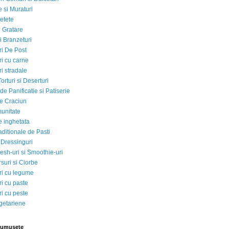
 si Muraturi
etete
si Gratare
i Branzeturi
i De Post
i cu carne
i stradale
Torturi si Deserturi
e Panificatie si Patiserie
e Craciun
munitate
e inghetata
aditionale de Pasti
 Dressinguri
esh-uri si Smoothie-uri
suri si Ciorbe
i cu legume
i cu paste
i cu peste
egetariene
rumusete