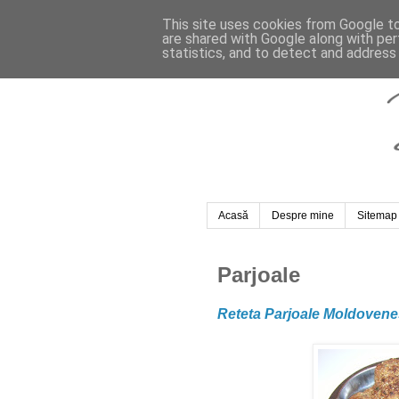
This site uses cookies from Google to 
are shared with Google along with per
statistics, and to detect and address
Acasă
Despre mine
Sitemap
Parjoale
Reteta Parjoale Moldovenes