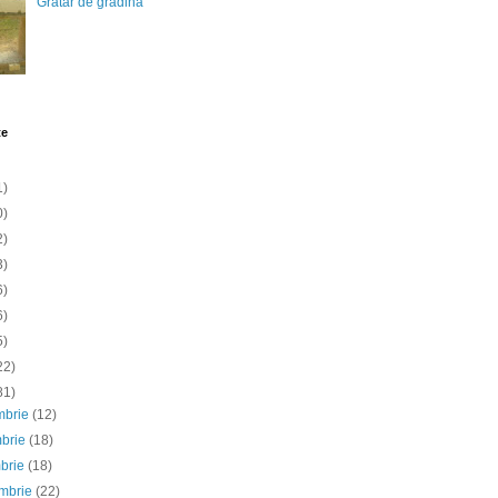
Gratar de gradina
te
1)
0)
2)
3)
6)
6)
5)
22)
81)
mbrie
(12)
mbrie
(18)
mbrie
(18)
embrie
(22)