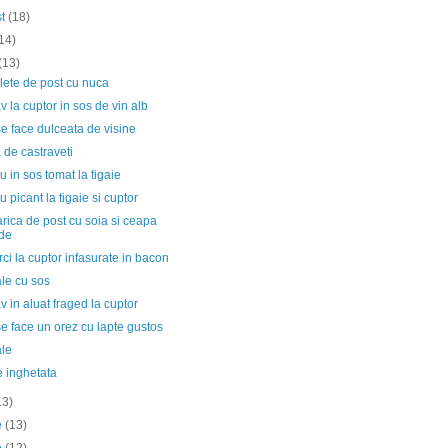
st
(18)
14)
(13)
lete de post cu nuca
v la cuptor in sos de vin alb
 face dulceata de visine
 de castraveti
 in sos tomat la tigaie
 picant la tigaie si cuptor
ica de post cu soia si ceapa
de
ci la cuptor infasurate in bacon
le cu sos
v in aluat fraged la cuptor
 face un orez cu lapte gustos
ale
e inghetata
13)
ie
(13)