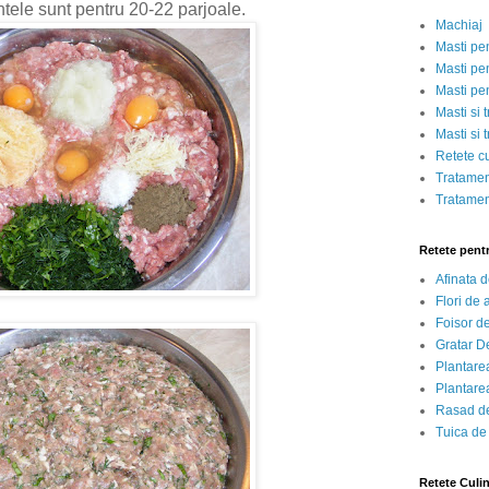
ntele sunt pentru 20-22 parjoale.
Machiaj
Masti pe
Masti pen
Masti pe
Masti si 
Masti si 
Retete c
Tratamen
Tratamen
Retete pent
Afinata 
Flori de
Foisor d
Gratar D
Plantarea
Plantarea
Rasad de
Tuica de
Retete Culi