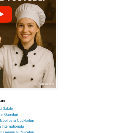
nare
si Salate
 si Garnituri
lcoolice si Cocktailuri
 Internationala
i Gemuri si Dulceturi