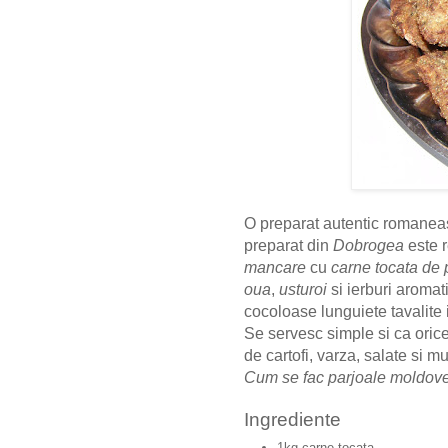
O preparat autentic romanea
preparat din
Dobrogea
este 
mancare
cu
carne tocata de 
oua
,
usturoi
si ierburi aromat
cocoloase lunguiete tavalite 
Se servesc simple si ca oric
de cartofi, varza, salate si m
Cum se fac parjoale moldove
Ingrediente
1kg carne tocata