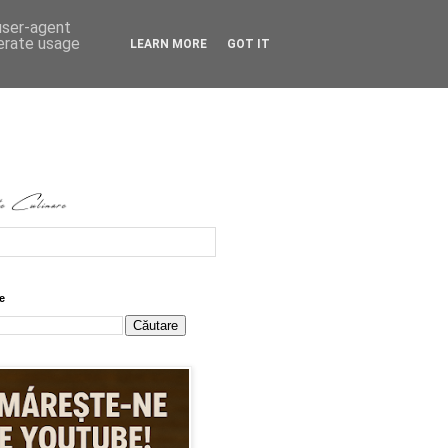
 user-agent
nerate usage
LEARN MORE
GOT IT
e