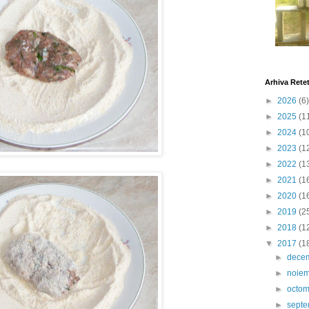
Arhiva Rete
►
2026
(6)
►
2025
(1
►
2024
(1
►
2023
(1
►
2022
(1
►
2021
(1
►
2020
(1
►
2019
(2
►
2018
(1
▼
2017
(1
►
dece
►
noie
►
octo
►
sept