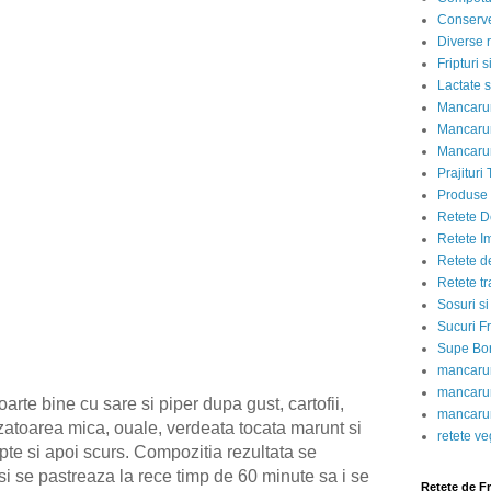
Conserve
Diverse r
Fripturi 
Lactate s
Mancarur
Mancarur
Mancarur
Prajituri 
Produse d
Retete D
Retete I
Retete d
Retete tr
Sosuri si
Sucuri Fr
Supe Bor
mancarur
mancarur
rte bine cu sare si piper dupa gust, cartofii,
mancarur
zatoarea mica, ouale, verdeata tocata marunt si
retete v
pte si apoi scurs. Compozitia rezultata se
 si se pastreaza la rece timp de 60 minute sa i se
Retete de F