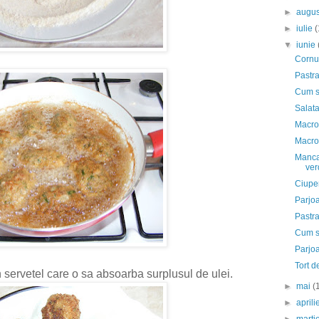
►
augu
►
iulie
(
▼
iunie
Cornu
Pastra
Cum se
Salata
Macrou
Macrou
Mancar
ver
Ciuper
Parjoa
Pastra
Cum se
Parjo
Tort d
 servetel care o sa absoarba surplusul de ulei.
►
mai
(
►
april