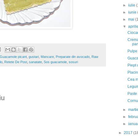
►
iulie
(
►
iunie
►
mai
(
▼
april
Cioca
Crema 
pa
Pulpe 
Guacamole picant
,
gustari
,
Mancare
,
Preparate din avocado
,
Raw
Guaca
do
,
Retete De Post
,
sanatate
,
Sos guacamole
,
sosuri
Piept 
Placin
Cea ma
Legum
Paste
iu
Cornur
►
marti
►
febru
►
ianua
►
2017
(1