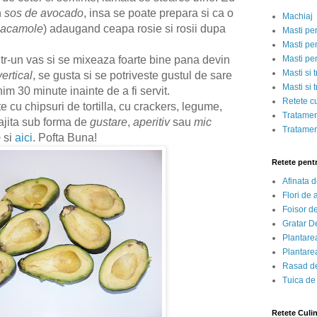
n
sos de avocado
, insa se poate prepara si ca o
Machiaj
uacamole
) adaugand ceapa rosie si rosii dupa
Masti pe
Masti pen
ntr-un vas si se mixeaza foarte bine pana devin
Masti pe
Masti si 
ertical
, se gusta si se potriveste gustul de sare
Masti si 
im 30 minute inainte de a fi servit.
Retete c
e cu chipsuri de tortilla, cu crackers, legume,
Tratamen
ajita sub forma de
gustare
,
aperitiv
sau
mic
Tratamen
o
si
aici
.
Pofta Buna!
Retete pent
Afinata 
Flori de
Foisor d
Gratar D
Plantarea
Plantarea
Rasad de
Tuica de
Retete Culi