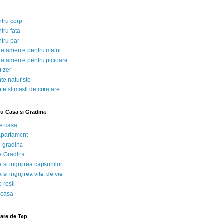
ntru corp
tru fata
ntru par
tratamente pentru maini
tratamente pentru picioare
u zer
te naturiste
te si masti de curatare
ru Casa si Gradina
de casa
 apartament
e gradina
e Gradina
 si ingrijirea capsunilor
 si ingrijirea vitei de vie
 rosii
 casa
nare de Top