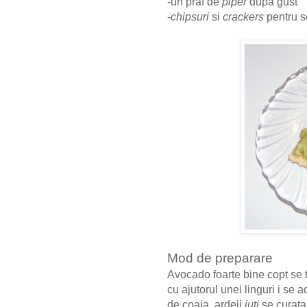
-un praf de
piper
dupa gust
-
chipsuri
si
crackers
pentru se
Mod de preparare
Avocado foarte bine copt se 
cu ajutorul unei linguri i se 
de coaja, ardeii
iuti
se curata