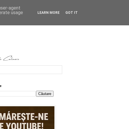
 user-agent
nerate usage
LEARN MORE
GOT IT
e