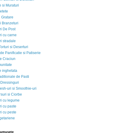
 si Muraturi
etete
si Gratare
i Branzeturi
i De Post
i cu carne
i stradale
Torturi si Deserturi
e Panificatie si Patiserie
e Craciun
munitate
e inghetata
aditionale de Pasti
 Dressinguri
esh-uri si Smoothie-uri
suri si Ciorbe
i cu legume
i cu paste
i cu peste
egetariene
rumusete