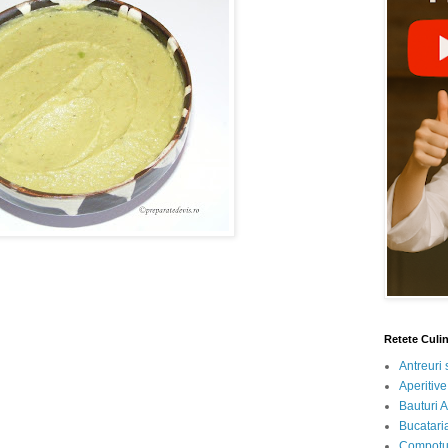
Retete Culi
Antreuri 
Aperitive
Bauturi A
Bucataria
Compotur