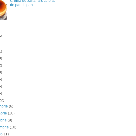
Crema de zahar ars cu blat
de pandispan
te
1)
0)
2)
3)
6)
6)
5)
22)
mbrie
(6)
mbrie
(10)
mbrie
(9)
embrie
(10)
st
(11)