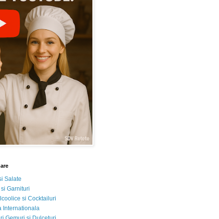
nare
si Salate
 si Garnituri
lcoolice si Cocktailuri
 Internationala
i Gemuri si Dulceturi