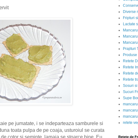
Conserve
rvit
Diverse r
Fripturi 
Lactate s
Mancarur
Mancarur
Mancarur
Prajituri 
Produse d
Retete D
Retete I
Retete d
Retete tr
Sosuri si
Sucuri Fr
Supe Bor
mancarur
mancarur
mancarur
retete v
taie pe jumatate, i se indeparteaza samburele si
aduna toata pulpa de pe coaja, usturoiul se curata
 de cotor si seminte, lamaia se stoarce bine. Eu
Retete de F