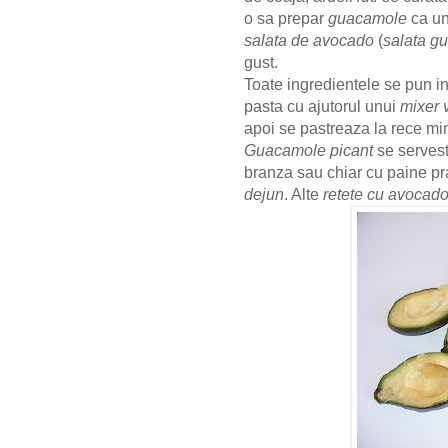
o sa prepar
guacamole
ca u
salata de avocado
(
salata g
gust.
Toate ingredientele se pun i
pasta cu ajutorul unui
mixer v
apoi se pastreaza la rece min
Guacamole picant
se servest
branza sau chiar cu paine pr
dejun
. Alte
retete cu avocad