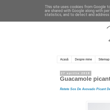
This site uses cookies from Google to 
are shared with Google along with per
statistics, and to detect and address
Acasă
Despre mine
Sitemap
27 aprilie 2018
Guacamole pican
Retete Sos De Avovado Picant D