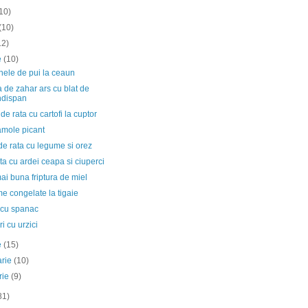
10)
(10)
12)
ie
(10)
nele de pui la ceaun
de zahar ars cu blat de
ndispan
de rata cu cartofi la cuptor
mole picant
de rata cu legume si orez
ta cu ardei ceapa si ciuperci
i buna friptura de miel
e congelate la tigaie
 cu spanac
i cu urzici
e
(15)
arie
(10)
rie
(9)
81)