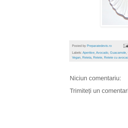
Posted by
Preparatedevis.ro
Labels:
Aperitive
,
Avocado
,
Guacamole
,
Vegan
,
Reteta
,
Retete
,
Retete cu avoca
Niciun comentariu:
Trimiteți un comentar