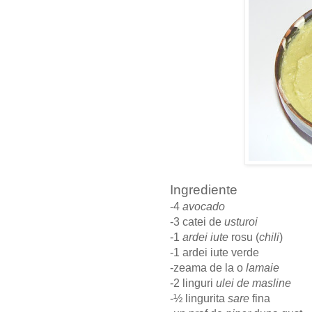
Ingrediente
-4
avocado
-3 catei de
usturoi
-1
ardei iute
rosu (
chili
)
-1 ardei iute verde
-zeama de la o
lamaie
-2 linguri
ulei de masline
-½ lingurita
sare
fina