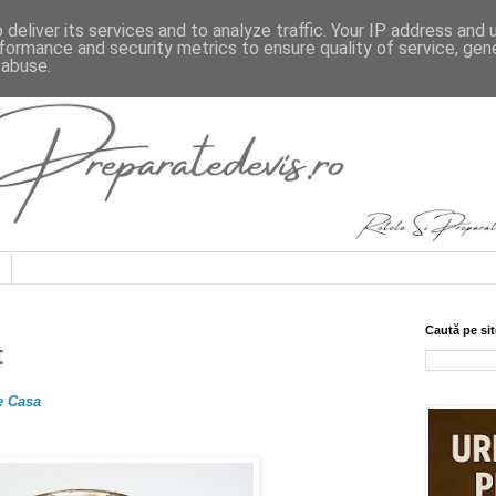
deliver its services and to analyze traffic. Your IP address and
formance and security metrics to ensure quality of service, ge
 abuse.
Caută pe sit
t
e Casa