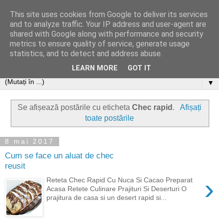
This site uses cookies from Google to deliver its services
and to analyze traffic. Your IP address and user-agent are
shared with Google along with performance and security
metrics to ensure quality of service, generate usage
statistics, and to detect and address abuse.
LEARN MORE
GOT IT
▼
Se afișează postările cu eticheta
Chec rapid
.
Afișați
toate postările
8 mai 2017
Cum se face un aluat de chec
reusit
›
Reteta Chec Rapid Cu Nuca Si Cacao Preparat
Acasa Retete Culinare Prajituri Si Deserturi O
prajitura de casa si un desert rapid si...