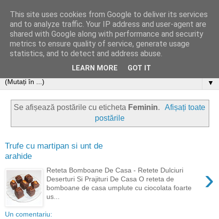
This site uses cookies from Google to deliver its services
and to analyze traffic. Your IP address and user-agent are
shared with Google along with performance and security
metrics to ensure quality of service, generate usage
statistics, and to detect and address abuse.
LEARN MORE
GOT IT
▼
Se afișează postările cu eticheta
Feminin
.
Afișați toate
postările
Trufe cu martipan si unt de
arahide
›
Reteta Bomboane De Casa - Retete Dulciuri
Deserturi Si Prajituri De Casa O reteta de
bomboane de casa umplute cu ciocolata foarte
us...
Un comentariu: