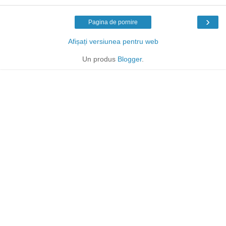
›
Pagina de pornire
Afișați versiunea pentru web
Un produs
Blogger
.