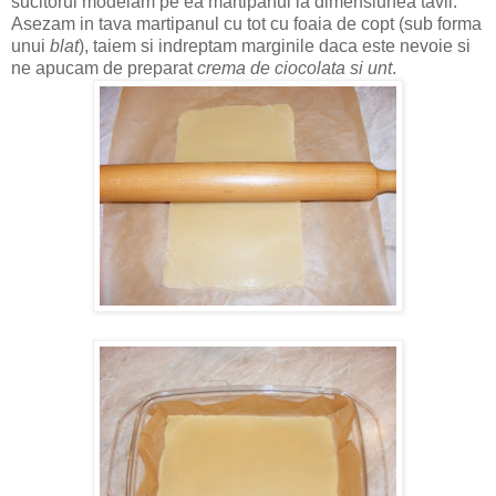
sucitorul modelam pe ea martipanul la dimensiunea tavii.
Asezam in tava martipanul cu tot cu foaia de copt (sub forma
unui
blat
), taiem si indreptam marginile daca este nevoie si
ne apucam de preparat
crema de ciocolata si unt
.