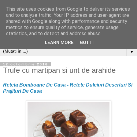
This site uses cookies from Google to deliver its services
and to analyze traffic. Your IP address and user-agent are
shared with Google along with performance and security
metrics to ensure quality of service, generate usage
statistics, and to detect and address abuse.
LEARN MORE
GOT IT
▼
12 octombrie 2016
Trufe cu martipan si unt de arahide
Reteta Bomboane De Casa - Retete Dulciuri Deserturi Si
Prajituri De Casa