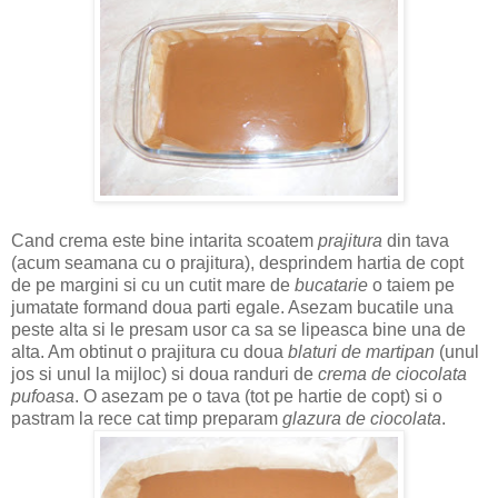
Cand crema este bine intarita scoatem
prajitura
din tava
(acum seamana cu o prajitura), desprindem hartia de copt
de pe margini si cu un cutit mare de
bucatarie
o taiem pe
jumatate formand doua parti egale. Asezam bucatile una
peste alta si le presam usor ca sa se lipeasca bine una de
alta. Am obtinut o prajitura cu doua
blaturi de martipan
(unul
jos si unul la mijloc) si doua randuri de
crema de ciocolata
pufoasa
. O asezam pe o tava (tot pe hartie de copt) si o
pastram la rece cat timp preparam
glazura de ciocolata
.