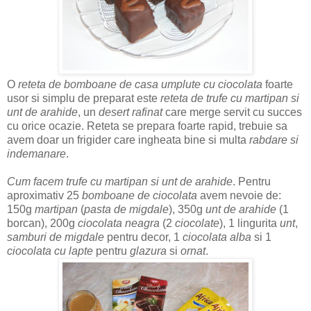
O
reteta de bomboane de casa umplute cu ciocolata
foarte
usor si simplu de preparat este
reteta de trufe cu martipan si
unt de arahide
, un
desert rafinat
care merge servit cu succes
cu orice ocazie. Reteta se prepara foarte rapid, trebuie sa
avem doar un frigider care ingheata bine si multa
rabdare si
indemanare
.
Cum facem trufe cu martipan si unt de arahide
. Pentru
aproximativ 25
bomboane de ciocolata
avem nevoie de:
150g
martipan
(
pasta de migdale
), 350g
unt de arahide
(1
borcan), 200g
ciocolata neagra
(2
ciocolate
), 1 lingurita
unt
,
samburi de migdale
pentru decor, 1
ciocolata alba
si 1
ciocolata cu lapte
pentru
glazura
si
ornat
.