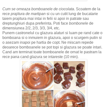
Cum se orneaza bomboanele de ciocolata
. Scoatem de la
rece
prajitura de martipan
si cu un cutit lung de bucatarie
taiem prajitura mai intai in felii si apoi in patrate sau
dreptunghiuri dupa preferinta. Poti face
bombonele
de
dimensiunea 2/2, 2/3, 3/3, 3/4, etc.
Punem castronelul cu glazura alaturi si luam pe rand cate o
bomboana si o inmuiem in glazura, apoi o scurgem putin si
o asezam inapoi pe hartia de copt. Ne miscam repede
deoarece bomboanele se pot topi si glazura se poate intari.
Cand am terminat toate bomboanele de ornat le pastram la
rece pana cand glazura se intareste (10 min).