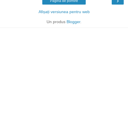
›
Pagina de pornire
Afișați versiunea pentru web
Un produs
Blogger
.