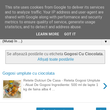
This site uses cookies from Google to deliver its services
and to analyze traffic. Your IP address and user-agent are
shared with Google along with performance and security
metrics to ensure quality of service, generate usage
statistics, and to detect and address abuse.
LEARN MORE
GOT IT
▼
Se afișează postările cu eticheta
Gogosi Cu Ciocolata
.
Afișați toate postările
Gogosi umplute cu ciocolata
›
Retete Dulciuri De Casa - Reteta Gogosi Umplute
- Aluat De Gogosi Ingrediente: 500 ml de lapte 1
kg de faina alba 4 ...