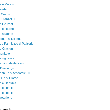
 si Muraturi
etete
si Gratare
i Branzeturi
i De Post
i cu carne
i stradale
Torturi si Deserturi
e Panificatie si Patiserie
e Craciun
munitate
e inghetata
aditionale de Pasti
 Dressinguri
esh-uri si Smoothie-uri
suri si Ciorbe
i cu legume
i cu paste
i cu peste
egetariene
rumusete