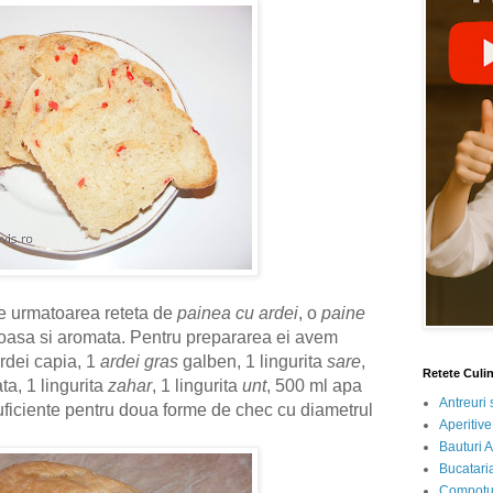
e urmatoarea reteta de
painea cu ardei
, o
paine
oasa si aromata. Pentru prepararea ei avem
rdei capia, 1
ardei gras
galben, 1 lingurita
sare
,
Retete Culi
a, 1 lingurita
zahar
, 1 lingurita
unt
, 500 ml apa
Antreuri 
suficiente pentru doua forme de chec cu diametrul
Aperitive
Bauturi A
Bucataria
Compotur