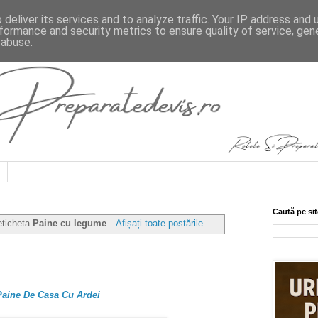
deliver its services and to analyze traffic. Your IP address and
formance and security metrics to ensure quality of service, ge
 abuse.
Caută pe sit
eticheta
Paine cu legume
.
Afișați toate postările
Paine De Casa Cu Ardei