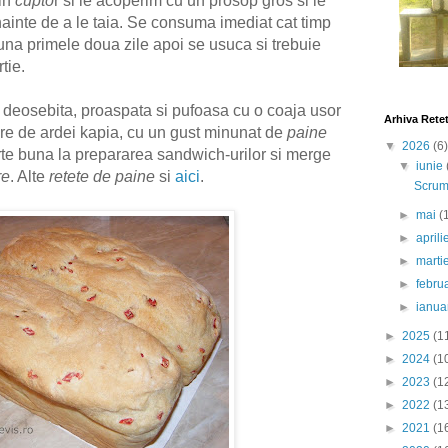
in
cupto
r si le acoperim cu un prosop gros si le
ainte de a le taia. Se consuma imediat cat timp
una primele doua zile apoi se usuca si trebuie
rtie.
deosebita, proaspata si pufoasa cu o coaja usor
Arhiva Rete
re de ardei kapia, cu
un gust minunat de
paine
▼
2026
(6)
arte buna la prepararea sandwich-urilor si merge
▼
iunie
re
. Alte
retete de paine
si
aici
.
Scrumb
►
mai
(
►
april
►
marti
►
febru
►
ianua
►
2025
(1
►
2024
(1
►
2023
(1
►
2022
(1
►
2021
(1