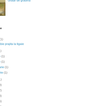
Gratar de gradina
te
(1)
ie prajita la tigaie
1)
ie
(1)
e
(1)
arie
(1)
rie
(1)
1)
0)
2)
3)
6)