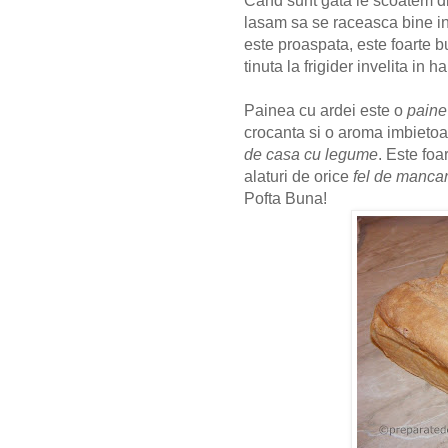
Cand sunt gata le scoatem d
lasam sa se raceasca bine in
este proaspata, este foarte b
tinuta la frigider invelita in ha
Painea cu ardei este o
paine
crocanta si o aroma imbietoa
de casa cu legume
. Este fo
alaturi de orice
fel de manca
Pofta Buna!