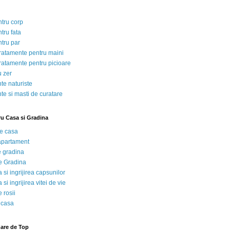
ntru corp
tru fata
ntru par
tratamente pentru maini
tratamente pentru picioare
u zer
te naturiste
te si masti de curatare
ru Casa si Gradina
de casa
 apartament
e gradina
e Gradina
 si ingrijirea capsunilor
 si ingrijirea vitei de vie
 rosii
 casa
nare de Top