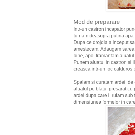
Mod de preparare
Intr-un castron incapator pu
turnam deasupra putina apa c
Dupa ce drojdia a inceput sa
amestecam. Adaugam sarea si
bine, apoi framantam aluatul
Punem aluatul in castron si 
creasca intr-un loc calduros
Spalam si curatam ardeii de 
aluatul pe blatul presarat cu
ardei dupa care il rulam sub 
dimensiunea formelor in ca