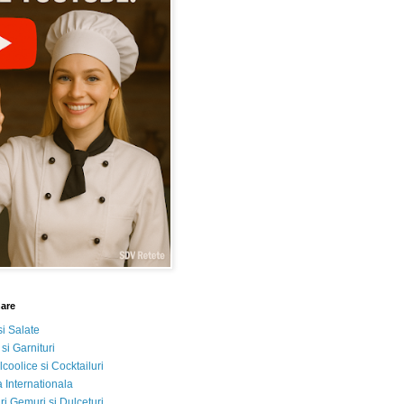
nare
si Salate
 si Garnituri
lcoolice si Cocktailuri
 Internationala
i Gemuri si Dulceturi