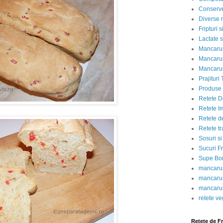
Conserve
Diverse r
Fripturi 
Lactate s
Mancarur
Mancarur
Mancarur
Prajituri 
Produse d
Retete D
Retete I
Retete d
Retete tr
Sosuri si
Sucuri Fr
Supe Bor
mancarur
mancarur
mancarur
retete v
Retete de F