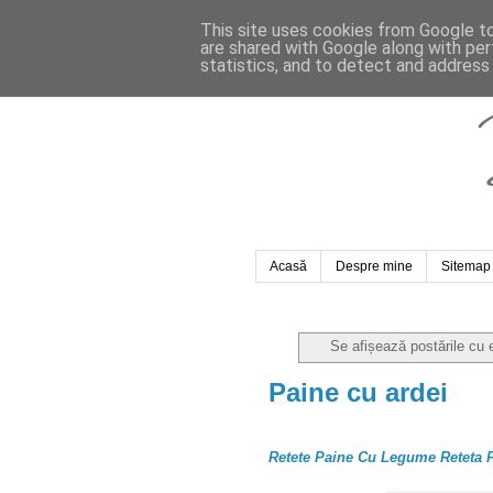
This site uses cookies from Google to 
are shared with Google along with per
statistics, and to detect and address
Acasă
Despre mine
Sitemap
Se afișează postările cu 
Paine cu ardei
Retete Paine Cu Legume Reteta 