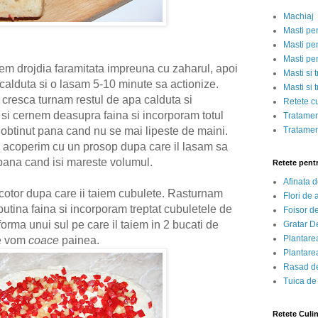
Machiaj
Masti pe
Masti pen
Masti pe
nem drojdia faramitata impreuna cu zaharul, apoi
Masti si 
alduta si o lasam 5-10 minute sa actionize.
Masti si 
 cresca turnam restul de apa calduta si
Retete c
 cernem deasupra faina si incorporam totul
Tratamen
Tratamen
 obtinut pana cand nu se mai lipeste de maini.
il acoperim cu un prosop dupa care il lasam sa
 pana cand isi mareste volumul.
Retete pent
Afinata 
cotor dupa care ii taiem cubulete. Rasturnam
Flori de
 putina faina si incorporam treptat cubuletele de
Foisor d
forma unui sul pe care il taiem in 2 bucati de
Gratar D
Plantarea
re vom
coace
painea.
Plantarea
Rasad de
Tuica de
Retete Culi