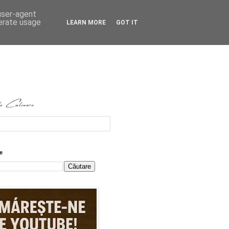
 user-agent
nerate usage
LEARN MORE
GOT IT
e