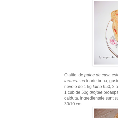
O altfel de
paine de casa
est
taraneasca
foarte buna, gust
nevoie de 1 kg
faina
650, 2 a
1 cub de 50g
drojdie
proaspat
calduta. Ingredientele sunt 
30/10 cm.