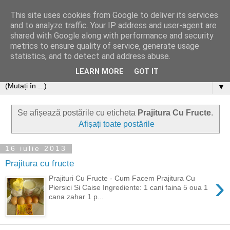
This site uses cookies from Google to deliver its services
and to analyze traffic. Your IP address and user-agent are
shared with Google along with performance and security
metrics to ensure quality of service, generate usage
statistics, and to detect and address abuse.
LEARN MORE
GOT IT
▼
Se afișează postările cu eticheta
Prajitura Cu Fructe
.
Afișați toate postările
16 iulie 2013
Prajitura cu fructe
›
Prajituri Cu Fructe - Cum Facem Prajitura Cu
Piersici Si Caise Ingrediente: 1 cani faina 5 oua 1
cana zahar 1 p...