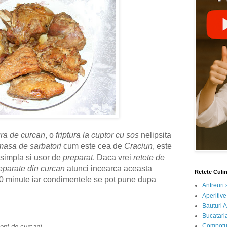
ura de curcan
, o
friptura la cuptor cu sos
nelipsita
masa de sarbatori
cum este cea de
Craciun
, este
simpla si usor de
preparat
. Daca vrei
retete de
eparate din curcan
atunci incearca aceasta
Retete Culi
 90 minute iar condimentele se pot pune dupa
Antreuri 
Aperitive
Bauturi A
Bucataria
Compotur
iept de curcan
)