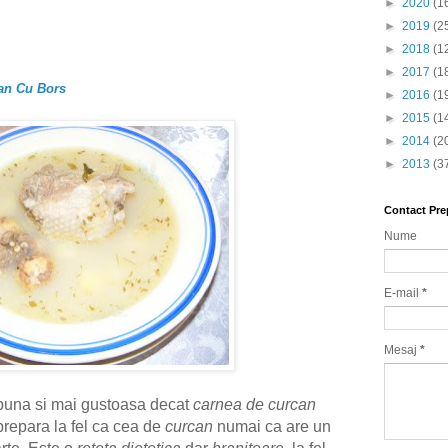
►
2020
(1
►
2019
(2
►
2018
(1
►
2017
(1
can Cu Bors
►
2016
(1
►
2015
(1
►
2014
(2
►
2013
(3
Contact Pre
Nume
E-mail
*
Mesaj
*
buna si mai gustoasa decat
carnea de curcan
prepara la fel ca cea de
curcan
numai ca are un