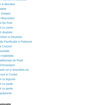
 si Muraturi
etete
si Gratare
i Branzeturi
i De Post
i cu carne
i stradale
Torturi si Deserturi
e Panificatie si Patiserie
e Craciun
munitate
e inghetata
aditionale de Pasti
 Dressinguri
esh-uri si Smoothie-uri
suri si Ciorbe
i cu legume
i cu paste
i cu peste
egetariene
rumusete