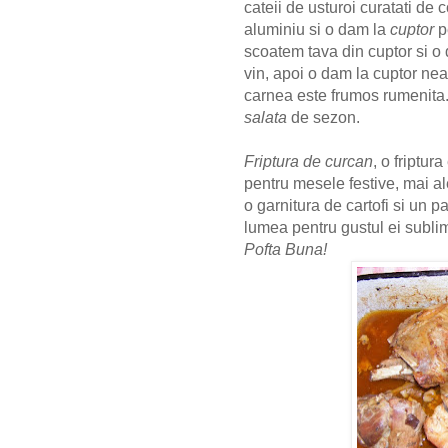
cateii de usturoi curatati de c
aluminiu si o dam la
cuptor
p
scoatem tava din cuptor si o
vin, apoi o dam la cuptor ne
carnea este frumos rumenita
salata
de sezon.
Friptura de curcan
, o friptur
pentru mesele festive, mai a
o garnitura de cartofi si un p
lumea pentru gustul ei subli
Pofta Buna!