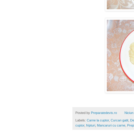
Posted by
Preparatedevis.ro
Niciun
Labels:
Carne la cuptor
,
Curcan gatit
,
De
cuptor
,
fripturi
,
Mancaruri cu carne
,
Prep