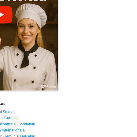
nare
si Salate
 si Garnituri
lcoolice si Cocktailuri
 Internationala
i Gemuri si Dulceturi