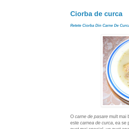
Ciorba de curca
Retete Ciorba Din Carne De Cur
O
carne de pasare
mult mai 
este
carnea de curca
, ea se 