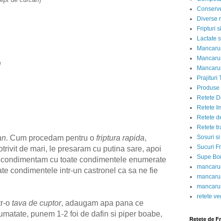
Conserve
)
Diverse r
Fripturi 
Lactate s
Mancarur
Mancarur
e
Mancarur
Prajituri 
Produse d
Retete D
Retete I
Retete d
Retete tr
an
. Cum procedam pentru o
friptura rapida
,
Sosuri si
Sucuri Fr
trivit de mari, le presaram cu putina sare, apoi
Supe Bor
 le condimentam cu toate condimentele enumerate
mancarur
e condimentele intr-un castronel ca sa ne fie
mancarur
mancarur
retete v
tr-o
tava de cuptor
, adaugam apa pana ce
matate, punem 1-2 foi de dafin si piper boabe,
Retete de F