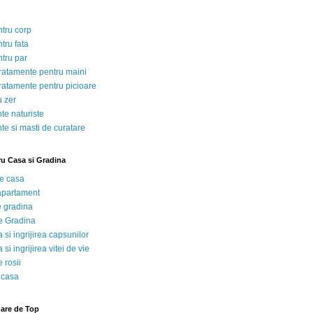
ntru corp
tru fata
ntru par
tratamente pentru maini
tratamente pentru picioare
u zer
te naturiste
te si masti de curatare
ru Casa si Gradina
de casa
 apartament
e gradina
e Gradina
 si ingrijirea capsunilor
 si ingrijirea vitei de vie
 rosii
 casa
nare de Top