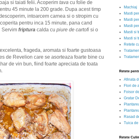
oaja si taiati felii. Acoperim
tava
cu folie de
Machiaj
entru 45 minute la 200 grade. Dupa acest timp
Masti pe
 descoperim, intoarcem carnea si o stropim cu
Masti pen
acoperita pentru inca 15 minute, pana cand
Masti pe
.
Servim
friptura
calda cu
piure de cartofi
si o
Masti si 
Masti si 
Retete c
a excelenta, frageda, aromata si foarte gustoasa
Tratamen
les de Revelion care se asorteaza foarte bine cu
Tratamen
ahar de vin bun, fiind foarte apreciata de toata
m.
Retete pent
Afinata 
Flori de
Foisor d
Gratar D
Plantarea
Plantarea
Rasad de
Tuica de
Retete Culi