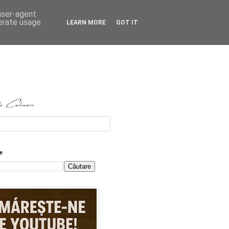
 user-agent
nerate usage
LEARN MORE
GOT IT
e