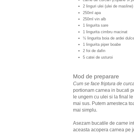
2 linguri ulei (ulei de masline
250ml apa
250ml vin alb
1 lingurita sare
1 lingurita cimbru macinat
½ lingurita boia de ardei dulc
1 lingurita piper boabe
2 foi de dafin
5 catei de usturoi
Mod de preparare
Cum se face friptura de curc
portionam carnea in bucati po
le ungem cu ulei si la final
mai sus. Putem amesteca toat
mai simplu.
Asezam bucatile de
carne
in
aceasta acopera carnea pe ju