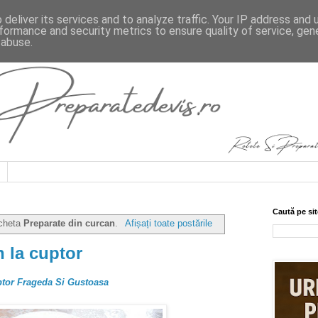
deliver its services and to analyze traffic. Your IP address and
formance and security metrics to ensure quality of service, ge
 abuse.
Caută pe sit
icheta
Preparate din curcan
.
Afișați toate postările
n la cuptor
ptor Frageda Si Gustoasa