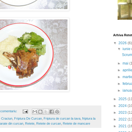
Arhiva Rete
▼
2026
(6)
▼
iunie
Scrumb
►
mai
(
►
april
►
marti
►
febru
►
ianua
►
2025
(1
►
2024
(1
 comentariu:
►
2023
(1
 Craciun
,
Friptura De Curcan
,
Friptura de curcan la tava
,
friptura la
►
2022
(1
arate din curcan
,
Retete
,
Retete de curcan
,
Retete de mancare
►
2021
(1