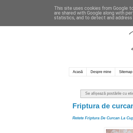
This site uses cookies from Google to 
are shared with Google along with per
statistics, and to detect and address
Acasă
Despre mine
Sitemap
Se afișează postările cu et
Friptura de curca
Retete Friptura De Curcan La Cu