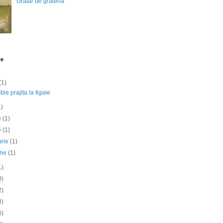
Gratar de gradina
te
(1)
ie prajita la tigaie
1)
ie
(1)
e
(1)
arie
(1)
rie
(1)
1)
0)
2)
3)
6)