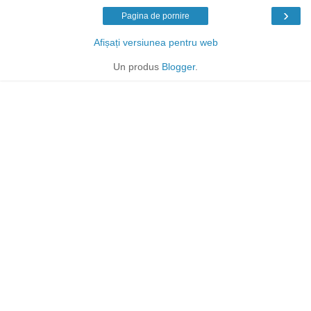
›
Pagina de pornire
Afișați versiunea pentru web
Un produs
Blogger
.