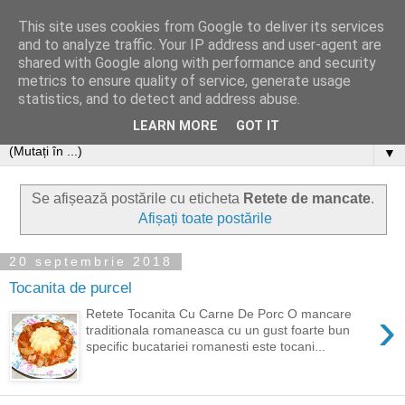
This site uses cookies from Google to deliver its services
and to analyze traffic. Your IP address and user-agent are
shared with Google along with performance and security
metrics to ensure quality of service, generate usage
statistics, and to detect and address abuse.
LEARN MORE
GOT IT
▼
Se afișează postările cu eticheta
Retete de mancate
.
Afișați toate postările
20 septembrie 2018
Tocanita de purcel
›
Retete Tocanita Cu Carne De Porc O mancare
traditionala romaneasca cu un gust foarte bun
specific bucatariei romanesti este tocani...