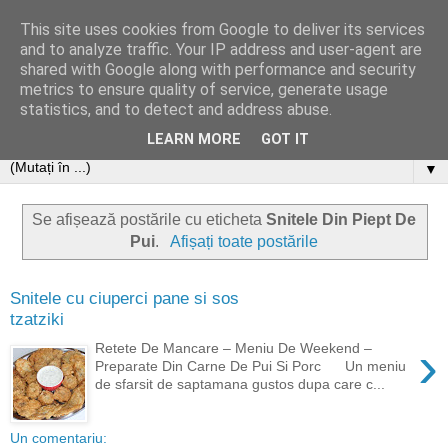
This site uses cookies from Google to deliver its services
and to analyze traffic. Your IP address and user-agent are
shared with Google along with performance and security
metrics to ensure quality of service, generate usage
statistics, and to detect and address abuse.
LEARN MORE
GOT IT
▼
Se afișează postările cu eticheta
Snitele Din Piept De
Pui
.
Afișați toate postările
Snitele cu ciuperci pane si sos
tzatziki
›
Retete De Mancare – Meniu De Weekend –
Preparate Din Carne De Pui Si Porc Un meniu
de sfarsit de saptamana gustos dupa care c...
Un comentariu: