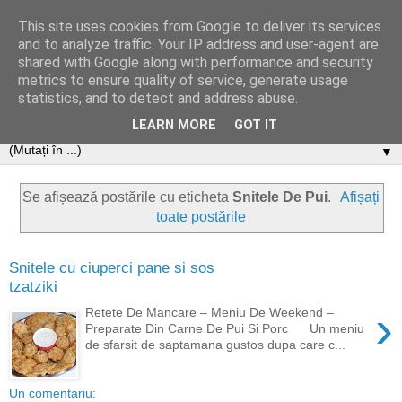
This site uses cookies from Google to deliver its services
and to analyze traffic. Your IP address and user-agent are
shared with Google along with performance and security
metrics to ensure quality of service, generate usage
statistics, and to detect and address abuse.
LEARN MORE
GOT IT
▼
Se afișează postările cu eticheta
Snitele De Pui
.
Afișați
toate postările
Snitele cu ciuperci pane si sos
tzatziki
›
Retete De Mancare – Meniu De Weekend –
Preparate Din Carne De Pui Si Porc Un meniu
de sfarsit de saptamana gustos dupa care c...
Un comentariu: