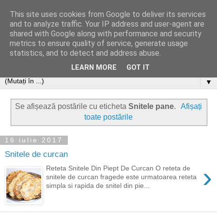
This site uses cookies from Google to deliver its services
and to analyze traffic. Your IP address and user-agent are
shared with Google along with performance and security
metrics to ensure quality of service, generate usage
statistics, and to detect and address abuse.
LEARN MORE
GOT IT
▼
Se afișează postările cu eticheta
Snitele pane
.
Afișați
toate postările
16 iulie 2017
Snitele de curcan
›
Reteta Snitele Din Piept De Curcan O reteta de
snitele de curcan fragede este urmatoarea reteta
simpla si rapida de snitel din pie...