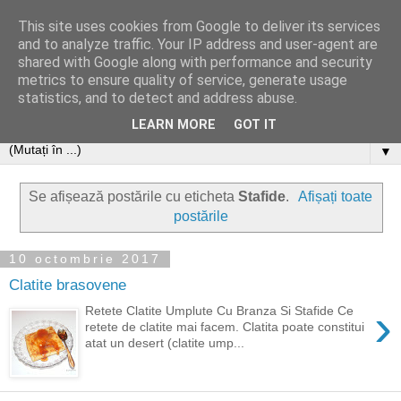
This site uses cookies from Google to deliver its services
and to analyze traffic. Your IP address and user-agent are
shared with Google along with performance and security
metrics to ensure quality of service, generate usage
statistics, and to detect and address abuse.
LEARN MORE
GOT IT
▼
Se afișează postările cu eticheta
Stafide
.
Afișați toate
postările
10 octombrie 2017
Clatite brasovene
›
Retete Clatite Umplute Cu Branza Si Stafide Ce
retete de clatite mai facem. Clatita poate constitui
atat un desert (clatite ump...