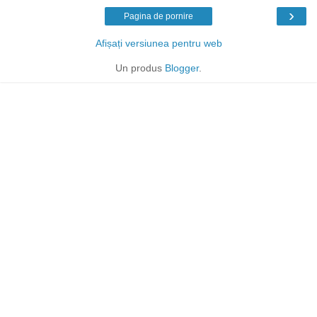
›
Pagina de pornire
Afișați versiunea pentru web
Un produs
Blogger
.