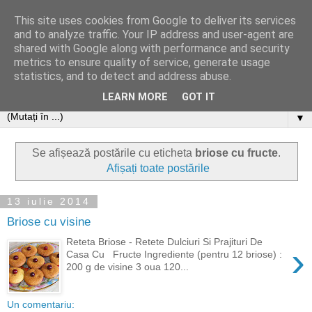
This site uses cookies from Google to deliver its services
and to analyze traffic. Your IP address and user-agent are
shared with Google along with performance and security
metrics to ensure quality of service, generate usage
statistics, and to detect and address abuse.
LEARN MORE
GOT IT
▼
Se afișează postările cu eticheta
briose cu fructe
.
Afișați toate postările
13 iulie 2014
Briose cu visine
Reteta Briose - Retete Dulciuri Si Prajituri De
›
Casa Cu Fructe Ingrediente (pentru 12 briose) :
200 g de visine 3 oua 120...
Un comentariu: