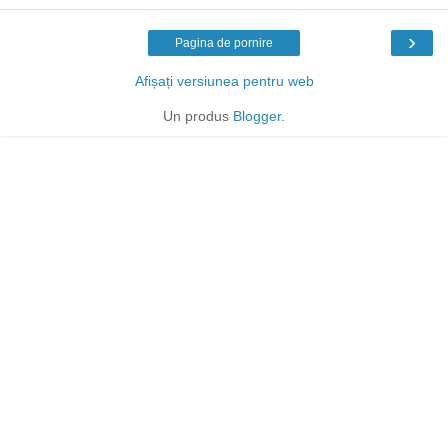
›
Pagina de pornire
Afișați versiunea pentru web
Un produs
Blogger
.