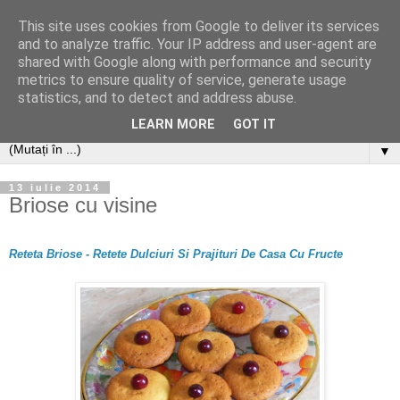
This site uses cookies from Google to deliver its services
and to analyze traffic. Your IP address and user-agent are
shared with Google along with performance and security
metrics to ensure quality of service, generate usage
statistics, and to detect and address abuse.
LEARN MORE
GOT IT
▼
13 iulie 2014
Briose cu visine
Reteta Briose
- Retete Dulciuri Si Prajituri De Casa Cu
Fructe