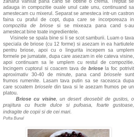
zaharul vanilat pana cand se obtine o crema. Treptat se
adauga in compozitie ouale unul cate unu, continuand sa
amestecam cu mixerul. Separat se amesteca intr-un castron
faina cu praful de copt, dupa care se incorporeaza in
compozitia de briose
si se mixeaza pana cand s-au
amestecat bine toate ingredientele.
Visinele se spala bine si li se scot samburii. Luam o tava
speciala de briose (cu 12 forme) si asezam in ea hartiutele
pentru briose, apoi cu o lingurita incepem sa umplem
formele pe jumatate, dupa care asezam in ele cateva visine,
apoi continuam sa le umplem cu restul de compozitie.
Incingem cuptorul si coacem tava de
briose
la foc potrivit
aproximativ 30-40 de minute, pana cand
briosele
sunt
frumos rumenite. Lasam tava putin sa se raceasca dupa
care scoatem
briosele
din tava si le asezam frumos pe un
platou.
Briose cu visine
, un desert deosebit de gustos, o
prajitura cu fructe dulce si pufoasa, foarte gustoase,
indragite de copii si de cei mari.
Pofta Buna!