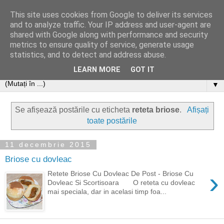
This site uses cookies from Google to deliver its services
and to analyze traffic. Your IP address and user-agent are
shared with Google along with performance and security
metrics to ensure quality of service, generate usage
statistics, and to detect and address abuse.
LEARN MORE
GOT IT
▼
Se afișează postările cu eticheta
reteta briose
.
Afișați
toate postările
11 decembrie 2015
Briose cu dovleac
›
Retete Briose Cu Dovleac De Post - Briose Cu
Dovleac Si Scortisoara O reteta cu dovleac
mai speciala, dar in acelasi timp foa...