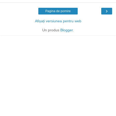
›
Pagina de pornire
Afișați versiunea pentru web
Un produs
Blogger
.