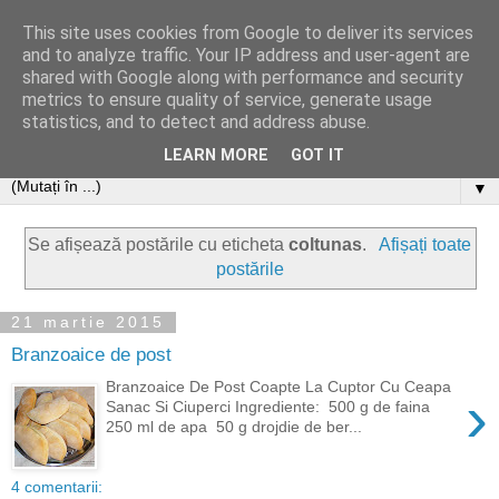
This site uses cookies from Google to deliver its services
and to analyze traffic. Your IP address and user-agent are
shared with Google along with performance and security
metrics to ensure quality of service, generate usage
statistics, and to detect and address abuse.
LEARN MORE
GOT IT
▼
Se afișează postările cu eticheta
coltunas
.
Afișați toate
postările
21 martie 2015
Branzoaice de post
Branzoaice De Post Coapte La Cuptor Cu Ceapa
›
Sanac Si Ciuperci Ingrediente: 500 g de faina
250 ml de apa 50 g drojdie de ber...
4 comentarii: