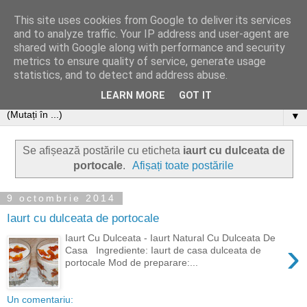
This site uses cookies from Google to deliver its services
and to analyze traffic. Your IP address and user-agent are
shared with Google along with performance and security
metrics to ensure quality of service, generate usage
statistics, and to detect and address abuse.
LEARN MORE
GOT IT
▼
Se afișează postările cu eticheta
iaurt cu dulceata de
portocale
.
Afișați toate postările
9 octombrie 2014
Iaurt cu dulceata de portocale
Iaurt Cu Dulceata - Iaurt Natural Cu Dulceata De
›
Casa Ingrediente: Iaurt de casa dulceata de
portocale Mod de preparare:...
Un comentariu: