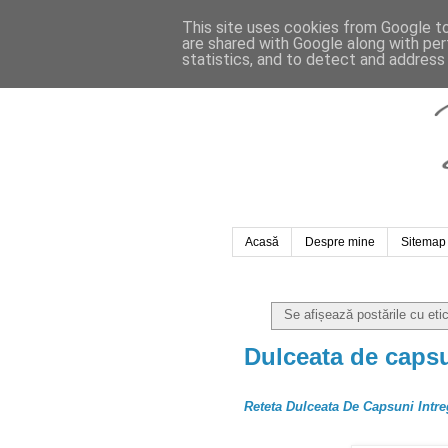
This site uses cookies from Google to 
are shared with Google along with per
statistics, and to detect and address
Acasă
Despre mine
Sitemap
Se afișează postările cu et
Dulceata de caps
Reteta Dulceata De Capsuni Intre