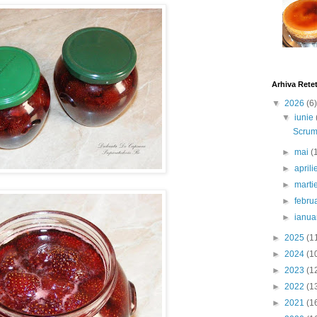
Arhiva Rete
▼
2026
(6)
▼
iunie
Scrumb
►
mai
(
►
april
►
marti
►
febru
►
ianua
►
2025
(1
►
2024
(1
►
2023
(1
►
2022
(1
►
2021
(1