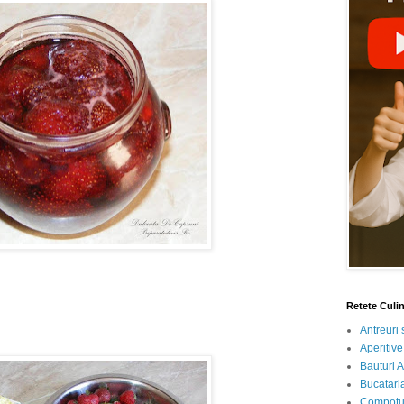
Retete Culi
Antreuri 
Aperitive
Bauturi A
Bucataria
Compotur