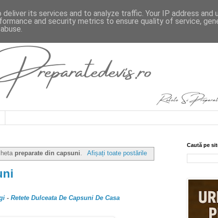
deliver its services and to analyze traffic. Your IP address and
formance and security metrics to ensure quality of service, ge
 abuse.
Caută pe sit
icheta
preparate din capsuni
.
Afișați toate postările
uni
gi
-
Retete Dulceata De Capsuni De Casa