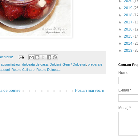
►
2020
(1
►
2019
(2
►
2018
(1
►
2017
(1
►
2016
(1
►
2015
(1
►
2014
(2
►
2013
(3
mentariu:
apsuni intregi
,
dulceata de casa
,
Dulciuri
,
Gem / Dulceturi
,
preparate
Contact Pre
apsuni
,
Retete Culinare
,
Retete Dulceata
Nume
E-mail
*
a de pornire
Postări mai vechi
Mesaj
*