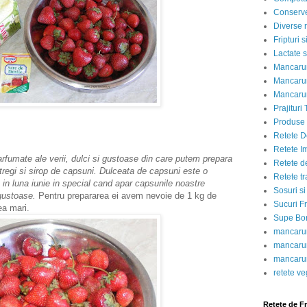
Conserve
Diverse r
Fripturi 
Lactate s
Mancarur
Mancarur
Mancarur
Prajituri 
Produse d
Retete D
Retete I
rfumate ale verii, dulci si gustoase din care putem prepara
Retete d
tregi si sirop de capsuni. Dulceata de capsuni este o
Retete tr
in luna iunie in special cand apar capsunile noastre
Sosuri si
gustoase.
Pentru prepararea ei avem nevoie de 1 kg de
Sucuri Fr
rea mari.
Supe Bor
mancarur
mancarur
mancarur
retete v
Retete de F