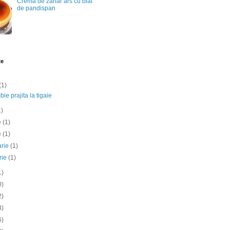
Crema de zahar ars cu blat
de pandispan
te
(1)
ie prajita la tigaie
1)
ie
(1)
e
(1)
arie
(1)
rie
(1)
1)
0)
2)
3)
6)