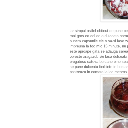
iar siropul astfel obtinut se pune p
mai gros ca cel de o dulceata norm
punem capsunile ele o sa-si lase z
impreuna la foc mic 15 minute, nu 
este aproape gata se adauga sarea 
opreste aragazul. Se lasa dulceata
pregatesc cateva borcane bine spala
se pune dulceata fierbinte in borcan
pastreaza in camara la loc racoros