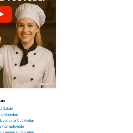
nare
si Salate
 si Garnituri
lcoolice si Cocktailuri
 Internationala
i Gemuri si Dulceturi