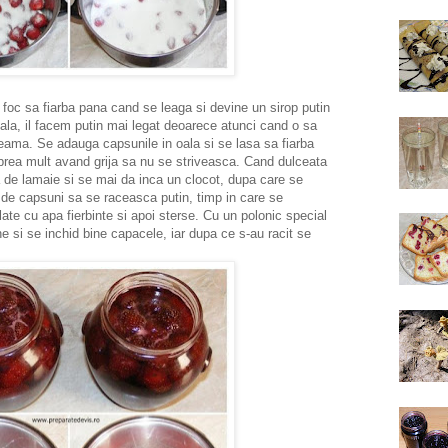
e foc sa fiarba pana cand se leaga si devine un sirop putin
ala, il facem putin mai legat deoarece atunci cand o sa
eama. Se adauga capsunile in oala si se lasa sa fiarba
prea mult avand grija sa nu se striveasca. Cand dulceata
de lamaie si se mai da inca un clocot, dupa care se
 de capsuni sa se raceasca putin, timp in care se
te cu apa fierbinte si apoi sterse. Cu un polonic special
e si se inchid bine capacele, iar dupa ce s-au racit se
.