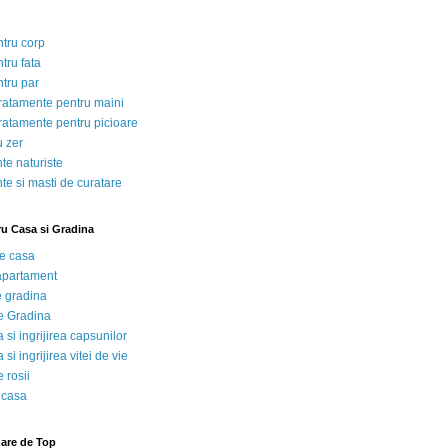
ntru corp
tru fata
ntru par
tratamente pentru maini
tratamente pentru picioare
u zer
te naturiste
te si masti de curatare
ru Casa si Gradina
de casa
 apartament
e gradina
e Gradina
 si ingrijirea capsunilor
 si ingrijirea vitei de vie
 rosii
 casa
nare de Top