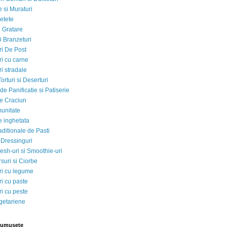
 si Muraturi
etete
si Gratare
i Branzeturi
i De Post
i cu carne
i stradale
Torturi si Deserturi
e Panificatie si Patiserie
e Craciun
munitate
e inghetata
aditionale de Pasti
 Dressinguri
esh-uri si Smoothie-uri
suri si Ciorbe
i cu legume
i cu paste
i cu peste
egetariene
rumusete