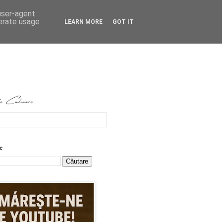
 user-agent
nerate usage
LEARN MORE
GOT IT
e