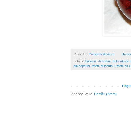
Posted by
Preparatedevis.ro
Un co
Labels:
Capsuni
,
deserturi
,
dulceata de c
din capsuni
,
reteta dulceata
,
Retete cu c
Pagin
Abonați-vă la:
Postări (Atom)