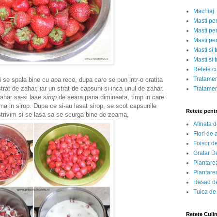
Machiaj
Masti pe
Masti pen
Masti pe
Masti si 
Masti si 
Retete c
Tratamen
e spala bine cu apa rece, dupa care se pun intr-o cratita
strat de zahar, iar un strat de capsuni si inca unul de zahar.
Tratamen
ahar sa-si lase
sirop
de seara pana dimineata, timp in care
ma in sirop. Dupa ce si-au lasat sirop, se scot capsunile
Retete pent
e strivim si se lasa sa se scurga bine de zeama,
Afinata 
Flori de
Foisor d
Gratar D
Plantarea
Plantarea
Rasad de
Tuica de
Retete Culi