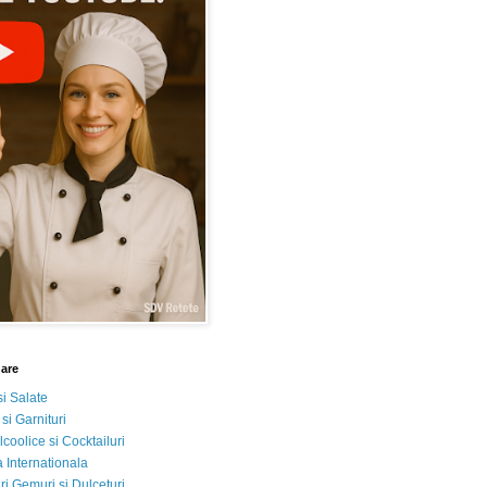
nare
si Salate
 si Garnituri
lcoolice si Cocktailuri
 Internationala
i Gemuri si Dulceturi