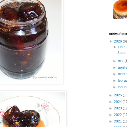
Arhiva Rete
▼
2026
(6)
▼
iunie
Scrumb
►
mai
(
►
april
►
marti
►
febru
►
ianua
►
2025
(1
►
2024
(1
►
2023
(1
►
2022
(1
►
2021
(1