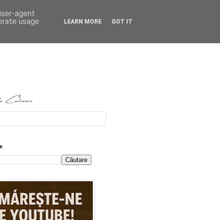
 user-agent
nerate usage
LEARN MORE
GOT IT
e