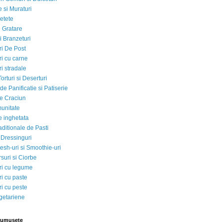
 si Muraturi
etete
si Gratare
i Branzeturi
i De Post
i cu carne
i stradale
Torturi si Deserturi
e Panificatie si Patiserie
e Craciun
munitate
e inghetata
aditionale de Pasti
 Dressinguri
esh-uri si Smoothie-uri
suri si Ciorbe
i cu legume
i cu paste
i cu peste
egetariene
rumusete