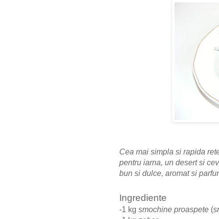
Cea mai simpla si rapida re
pentru iarna, un desert si ce
bun si dulce, aromat si parfu
Ingrediente
-1 kg
smochine proaspete
(
s