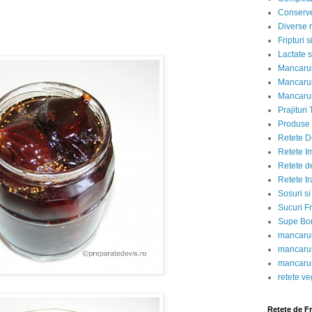
Conserve
Diverse r
Fripturi 
Lactate s
Mancarur
Mancarur
Mancarur
Prajituri 
Produse d
Retete D
Retete I
Retete d
Retete tr
Sosuri si
Sucuri Fr
Supe Bor
mancarur
mancarur
mancarur
retete v
Retete de F