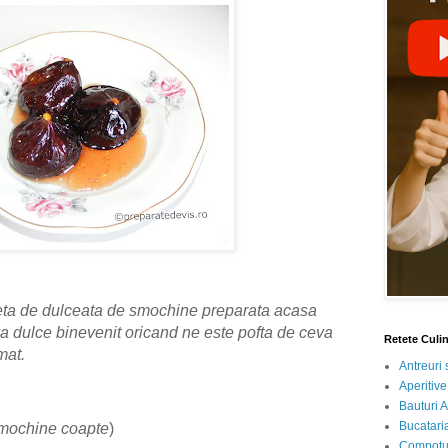
teta de dulceata de smochine preparata acasa
va dulce binevenit oricand ne este pofta de ceva
Retete Culi
mat.
Antreuri 
Aperitive
Bauturi A
Bucataria
mochine coapte
)
Compotur