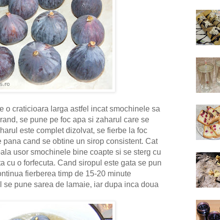
o craticioara larga astfel incat smochinele sa
rand, se pune pe foc apa si zaharul care se
rul este complet dizolvat, se fierbe la foc
e pana cand se obtine un sirop consistent. Cat
pala usor smochinele bine coapte si se sterg cu
ita cu o forfecuta. Cand siropul este gata se pun
ontinua fierberea timp de 15-20 minute
l se pune sarea de lamaie, iar dupa inca doua