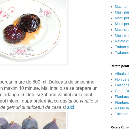
Machiaj
Masti pe
Masti pen
Masti pe
Masti si 
Masti si 
Retete c
Tratamen
Tratamen
Retete pent
Afinata 
Flori de
n borcan mare de 800 ml. Dulceata de smochine
Foisor d
 in maxim 40 minute. Mai intai o sa se prepare un
Gratar D
 adauga fructele si zaharul vanilat iar la final
Plantarea
pot inlocui dupa preferinta cu
pastai de vanilie
si
Plantarea
 de gemuri si dulceturi de casa
si
aici
.
Rasad de
Tuica de
Retete Culi