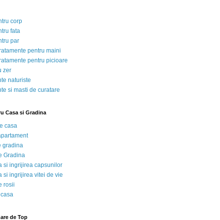
ntru corp
tru fata
ntru par
tratamente pentru maini
tratamente pentru picioare
u zer
te naturiste
te si masti de curatare
ru Casa si Gradina
de casa
 apartament
e gradina
e Gradina
 si ingrijirea capsunilor
 si ingrijirea vitei de vie
 rosii
 casa
nare de Top