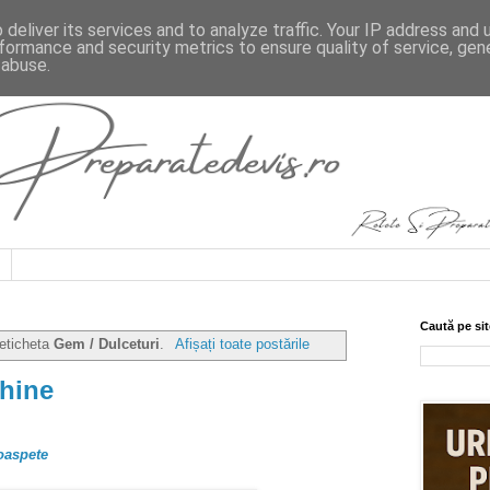
deliver its services and to analyze traffic. Your IP address and
formance and security metrics to ensure quality of service, ge
 abuse.
Caută pe sit
 eticheta
Gem / Dulceturi
.
Afișați toate postările
hine
oaspete