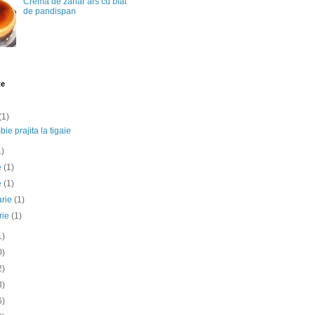
Crema de zahar ars cu blat
de pandispan
te
(1)
ie prajita la tigaie
1)
ie
(1)
e
(1)
arie
(1)
rie
(1)
1)
0)
2)
3)
6)