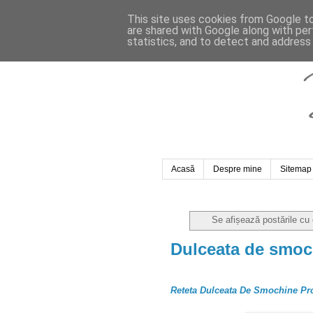
This site uses cookies from Google to 
are shared with Google along with per
statistics, and to detect and address
Acasă
Despre mine
Sitemap
Se afișează postările cu
Dulceata de smoc
Reteta Dulceata De Smochine Pr