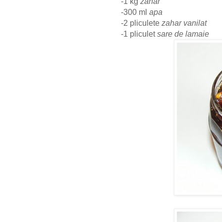
-1 kg
zahar
-300 ml
apa
-2 pliculete
zahar vanilat
-1 pliculet
sare de lamaie