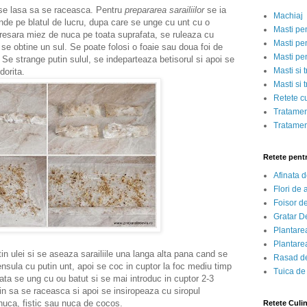
se lasa sa se raceasca. Pentru
prepararea sarailiilor
se ia
Machiaj
tinde pe blatul de lucru, dupa care se unge cu unt cu o
Masti pe
presara miez de nuca pe toata suprafata, se ruleaza cu
Masti pen
i se obtine un sul.
Se poate folosi o foaie sau doua foi de
Masti pe
.
Se strange putin sulul, se indeparteaza betisorul si apoi se
Masti si 
 dorita.
Masti si 
Retete c
Tratamen
Tratamen
Retete pent
Afinata 
Flori de
Foisor d
Gratar D
Plantarea
Plantarea
in ulei si se aseaza sarailiile una langa alta pana cand se
Rasad de
sula cu putin unt, apoi se coc in cuptor la foc mediu timp
Tuica de
ta se ung cu ou batut si se mai introduc in cuptor 2-3
in sa se raceasca si apoi se insiropeaza cu siropul
nuca, fistic sau nuca de cocos.
Retete Culi