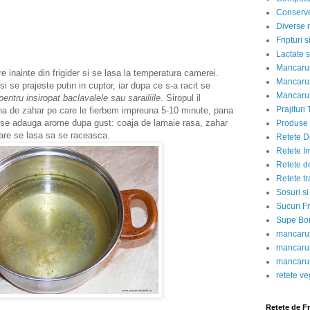
Conserve
Diverse r
Fripturi 
Lactate s
Mancarur
e inainte din frigider si se lasa la temperatura camerei.
Mancarur
i se prajeste putin in cuptor, iar dupa ce s-a racit se
Mancarur
pentru insiropat baclavalele sau sarailiile
. Siropul il
Prajituri 
na de zahar pe care le fierbem impreuna 5-10 minute, pana
i se adauga arome dupa gust: coaja de lamaie rasa, zahar
Produse d
care se lasa sa se raceasca.
Retete D
Retete I
Retete d
Retete tr
Sosuri si
Sucuri Fr
Supe Bor
mancarur
mancarur
mancarur
retete v
Retete de F