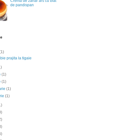
Crema de zahar ars cu blat
de pandispan
te
(1)
ie prajita la tigaie
1)
ie
(1)
e
(1)
arie
(1)
rie
(1)
1)
0)
2)
3)
6)