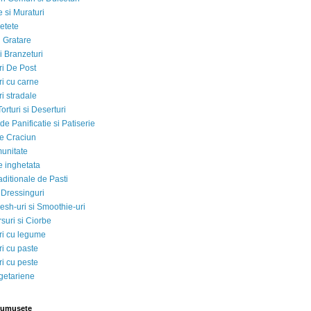
 si Muraturi
etete
si Gratare
i Branzeturi
i De Post
i cu carne
i stradale
Torturi si Deserturi
e Panificatie si Patiserie
e Craciun
munitate
e inghetata
aditionale de Pasti
 Dressinguri
esh-uri si Smoothie-uri
suri si Ciorbe
i cu legume
i cu paste
i cu peste
egetariene
rumusete