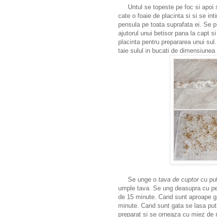
Untul se topeste pe foc si apoi 
cate o foaie de placinta si si se in
pensula pe toata suprafata ei. Se 
ajutorul unui betisor pana la capt s
placinta pentru prepararea unui sul
taie sulul in bucati de dimensiunea
Se unge o
tava de cuptor
cu put
umple tava. Se ung deasupra cu pen
de 15 minute. Cand sunt aproape ga
minute. Cand sunt gata se lasa put
preparat si se orneaza cu miez de 