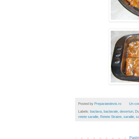
Posted by
Preparatedevis.ro
Un co
Labels:
baclava
,
baclavale
,
deserturi
,
Du
retete sarailie
,
Retete Straine
,
sarailie
,
sa
Pagin