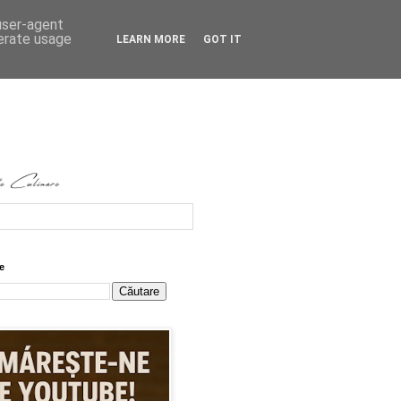
 user-agent
nerate usage
LEARN MORE
GOT IT
e