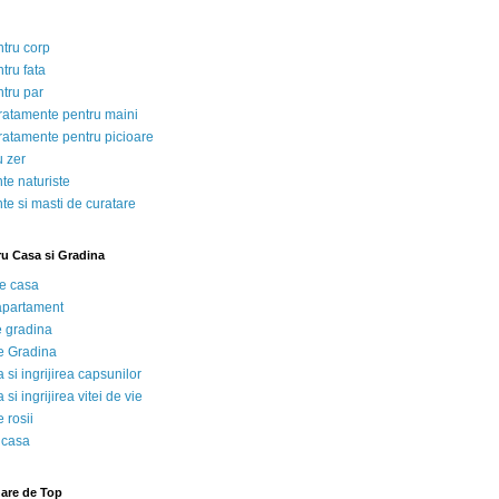
ntru corp
tru fata
ntru par
tratamente pentru maini
tratamente pentru picioare
u zer
te naturiste
te si masti de curatare
ru Casa si Gradina
de casa
 apartament
e gradina
e Gradina
 si ingrijirea capsunilor
 si ingrijirea vitei de vie
 rosii
 casa
nare de Top