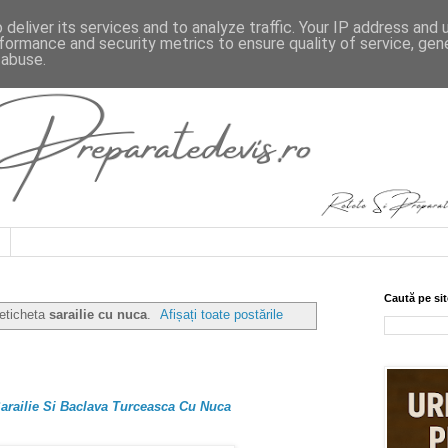
deliver its services and to analyze traffic. Your IP address and
formance and security metrics to ensure quality of service, ge
 abuse.
Caută pe sit
 eticheta
sarailie cu nuca
.
Afișați toate postările
Sarailie Si Baclava Turceasca Cu Nuca