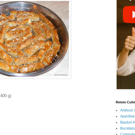
 400 g)
Retete Culi
Antreuri 
Aperitive
Bauturi A
Bucataria
Compotur