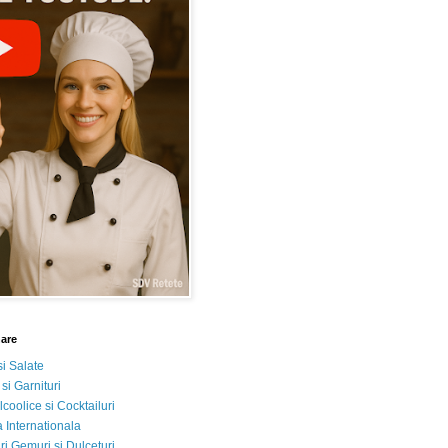
nare
si Salate
 si Garnituri
lcoolice si Cocktailuri
 Internationala
i Gemuri si Dulceturi