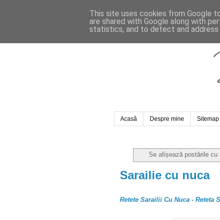
This site uses cookies from Google to 
are shared with Google along with per
statistics, and to detect and address
Acasă
Despre mine
Sitemap
Se afișează postările cu
Sarailie cu nuca
Retete Sarailii Cu Nuca
-
Reteta 