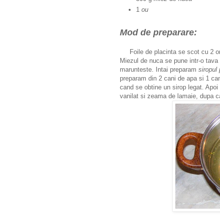
1
ou
Mod de preparare:
Foile de placinta se scot cu 2 or
Miezul de nuca se pune intr-o tava s
marunteste. Intai preparam
siropul 
preparam din 2 cani de apa si 1 ca
cand se obtine un sirop legat. Apo
vanilat si zeama de lamaie, dupa 