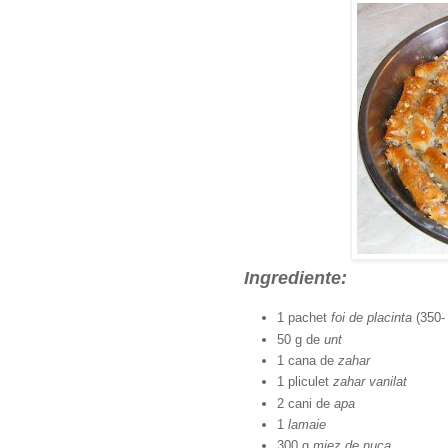
Ingrediente:
1 pachet
foi de placinta
(350-
50 g de
unt
1 cana de
zahar
1 pliculet
zahar vanilat
2 cani de
apa
1
lamaie
300 g
miez de nuca