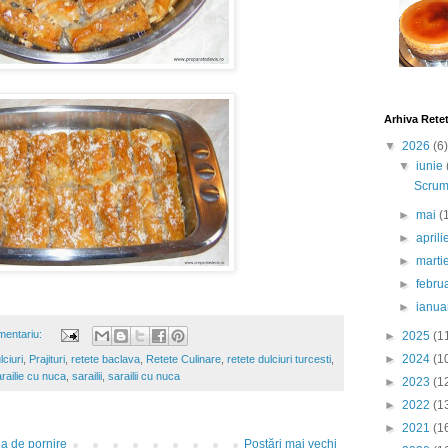
Arhiva Rete
▼
2026
(6)
▼
iunie
Scrumb
►
mai
(
►
april
►
marti
►
febru
►
ianua
mentariu:
►
2025
(1
►
2024
(1
lciuri
,
Prajituri
,
retete baclava
,
Retete Culinare
,
retete dulciuri turcesti
,
railie cu nuca
,
sarailii
,
sarailii cu nuca
►
2023
(1
►
2022
(1
►
2021
(1
a de pornire
Postări mai vechi