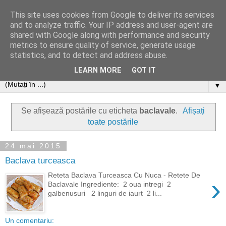
This site uses cookies from Google to deliver its services
and to analyze traffic. Your IP address and user-agent are
shared with Google along with performance and security
metrics to ensure quality of service, generate usage
statistics, and to detect and address abuse.
LEARN MORE
GOT IT
▼
Se afișează postările cu eticheta
baclavale
.
Afișați
toate postările
24 mai 2015
Baclava turceasca
Reteta Baclava Turceasca Cu Nuca - Retete De
›
Baclavale Ingrediente: 2 oua intregi 2
galbenusuri 2 linguri de iaurt 2 li...
Un comentariu: