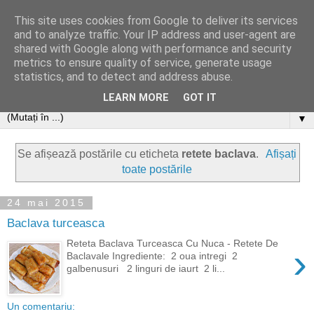
This site uses cookies from Google to deliver its services
and to analyze traffic. Your IP address and user-agent are
shared with Google along with performance and security
metrics to ensure quality of service, generate usage
statistics, and to detect and address abuse.
LEARN MORE
GOT IT
▼
Se afișează postările cu eticheta
retete baclava
.
Afișați
toate postările
24 mai 2015
Baclava turceasca
Reteta Baclava Turceasca Cu Nuca - Retete De
›
Baclavale Ingrediente: 2 oua intregi 2
galbenusuri 2 linguri de iaurt 2 li...
Un comentariu: