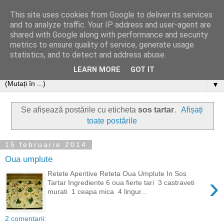
This site uses cookies from Google to deliver its services
and to analyze traffic. Your IP address and user-agent are
shared with Google along with performance and security
metrics to ensure quality of service, generate usage
statistics, and to detect and address abuse.
LEARN MORE
GOT IT
▼
Se afișează postările cu eticheta
sos tartar
.
Afișați
toate postările
15 februarie 2014
Oua umplute
Retete Aperitive Reteta Oua Umplute In Sos
›
Tartar Ingrediente 6 oua fierte tari 3 castraveti
murati 1 ceapa mica 4 lingur...
2 comentarii: