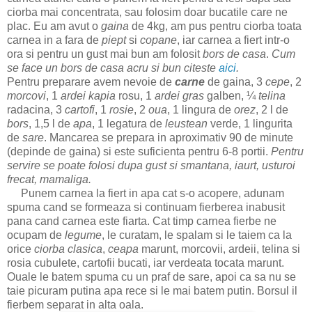
ciorba mai concentrata, sau folosim doar bucatile care ne
plac. Eu am avut o
gaina
de 4kg, am pus pentru ciorba toata
carnea in a fara de
piept
si
copane
, iar carnea a fiert intr-o
ora si pentru un gust mai bun am folosit
bors de casa
.
Cum
se face un bors de casa acru si bun citeste
aici
.
Pentru preparare avem nevoie de
carne
de gaina, 3
cepe
, 2
morcovi
, 1
ardei kapia
rosu, 1
ardei gras
galben, ¼
telina
radacina, 3
cartofi
, 1
rosie
, 2
oua
, 1 lingura de
orez
, 2 l de
bors
, 1,5 l de
apa
, 1 legatura de
leustean
verde, 1 lingurita
de
sare
. Mancarea se prepara in aproximativ 90 de minute
(depinde de gaina) si este suficienta pentru 6-8 portii.
Pentru
servire se poate folosi dupa gust si smantana, iaurt, usturoi
frecat
,
mamaliga.
Punem carnea la fiert in apa cat s-o acopere, adunam
spuma cand se formeaza si continuam fierberea inabusit
pana cand carnea este fiarta. Cat timp carnea fierbe ne
ocupam de
legume
, le curatam, le spalam si le taiem ca la
orice
ciorba clasica
,
ceapa
marunt, morcovii, ardeii, telina si
rosia cubulete, cartofii bucati, iar verdeata tocata marunt.
Ouale le batem spuma cu un praf de sare, apoi ca sa nu se
taie picuram putina apa rece si le mai batem putin. Borsul il
fierbem separat in alta oala.