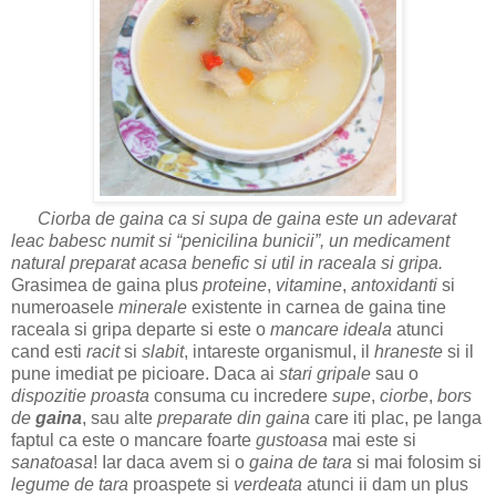
Ciorba de gaina ca si supa de gaina este un adevarat
leac babesc numit si “penicilina bunicii”, un medicament
natural preparat acasa benefic si util in raceala si gripa.
Grasimea de gaina plus
proteine
,
vitamine
,
antoxidanti
si
numeroasele
minerale
existente in carnea de gaina tine
raceala si gripa departe si este o
mancare
ideala
atunci
cand esti
racit
si
slabit
, intareste organismul, il
hraneste
si il
pune imediat pe picioare. Daca ai
stari gripale
sau o
dispozitie proasta
consuma cu incredere
supe
,
ciorbe
,
bors
de
gaina
, sau alte
preparate din gaina
care iti plac, pe langa
faptul ca este o mancare foarte
gustoasa
mai este si
sanatoasa
! Iar daca avem si o
gaina de tara
si mai folosim si
legume de tara
proaspete si
verdeata
atunci ii dam un plus