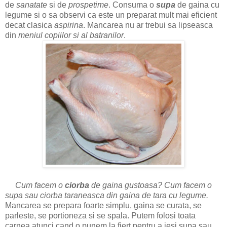
de
sanatate
si de
prospetime
. Consuma o
supa
de gaina cu
legume si o sa observi ca este un preparat mult mai eficient
decat clasica
aspirina
.
Mancarea n
u ar trebui sa lipseasca
din
meniul copiilor si al batranilor
.
Cum facem o
ciorba
de gaina gustoasa? Cum facem o
supa sau ciorba taraneasca din gaina de tara cu legume.
Mancarea se prepara foarte simplu, gaina se curata, se
parleste, se portioneza si se spala. Putem folosi toata
carnea atunci cand o punem la fiert pentru a iesi supa sau