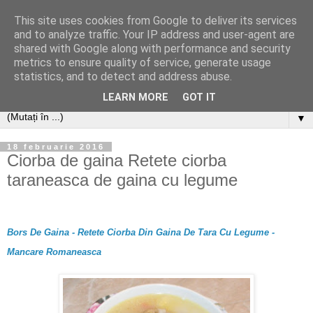
This site uses cookies from Google to deliver its services
and to analyze traffic. Your IP address and user-agent are
shared with Google along with performance and security
metrics to ensure quality of service, generate usage
statistics, and to detect and address abuse.
LEARN MORE
GOT IT
▼
18 februarie 2016
Ciorba de gaina Retete ciorba
taraneasca de gaina cu legume
Bors De Gaina - Retete Ciorba Din Gaina De Tara Cu Legume -
Mancare Romaneasca