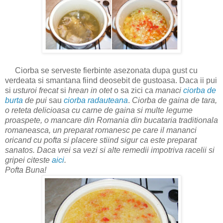
Ciorba se serveste fierbinte asezonata dupa gust cu
verdeata si smantana fiind deosebit de gustoasa. Daca ii pui
si
usturoi frecat
si
hrean in otet
o sa zici ca
manaci
ciorba de
burta
de pui
sau
ciorba radauteana
.
Ciorba de gaina de tara,
o reteta delicioasa cu carne de gaina si multe legume
proaspete, o mancare din Romania din bucataria traditionala
romaneasca, un preparat romanesc pe care il mananci
oricand cu pofta si placere stiind sigur ca este preparat
sanatos. Daca vrei sa
vezi si al
te remedii
impotriva racelii si
gripei citeste
aici
.
Pofta Buna!