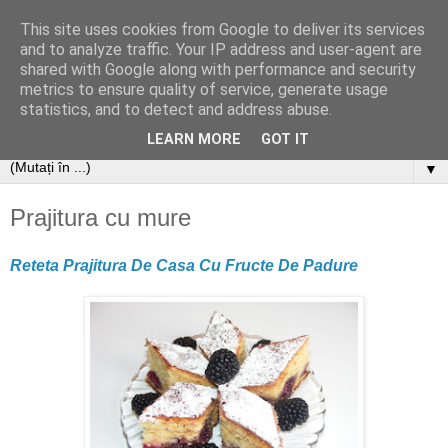
This site uses cookies from Google to deliver its services
and to analyze traffic. Your IP address and user-agent are
shared with Google along with performance and security
metrics to ensure quality of service, generate usage
statistics, and to detect and address abuse.
LEARN MORE
GOT IT
▼
Prajitura cu mure
Reteta Prajitura De Casa Cu Fructe De Padure