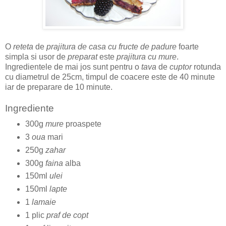
O
reteta
de
prajitura de casa cu fructe de padure
foarte
simpla si usor de
preparat
este
prajitura cu mure
.
Ingredientele de mai jos sunt pentru o
tava
de
cuptor
rotunda
cu diametrul de 25cm, timpul de coacere este de 40 minute
iar de preparare de 10 minute.
Ingrediente
300g
mure
proaspete
3
oua
mari
250g
zahar
300g
faina
alba
150ml
ulei
150ml
lapte
1
lamaie
1 plic
praf de copt