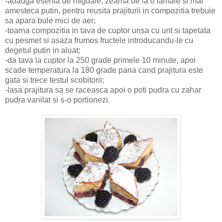
-adauga esenta de migdale, zeama de la o lamaie si mai
amesteca putin, pentru reusita prajiturii in compozitia trebuie
sa apara bule mici de aer;
-toarna compozitia in tava de cuptor unsa cu unt si tapetata
cu pesmet si asaza frumos fructele introducandu-le cu
degetul putin in aluat;
-da tava la cuptor la 250 grade primele 10 minute, apoi
scade temperatura la 180 grade pana cand prajitura este
gata si trece testul scobitorii;
-lasa prajitura sa se raceasca apoi o poti pudra cu zahar
pudra vanilat si s-o portionezi.