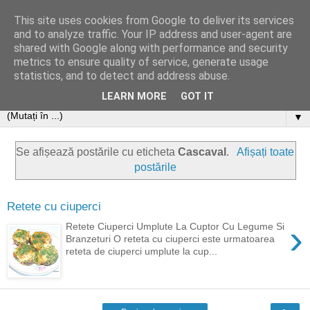
This site uses cookies from Google to deliver its services
and to analyze traffic. Your IP address and user-agent are
shared with Google along with performance and security
metrics to ensure quality of service, generate usage
statistics, and to detect and address abuse.
LEARN MORE
GOT IT
▼
Se afișează postările cu eticheta
Cascaval
.
Afișați toate
postările
Retete cu ciuperci
›
Retete Ciuperci Umplute La Cuptor Cu Legume Si
Branzeturi O reteta cu ciuperci este urmatoarea
reteta de ciuperci umplute la cup...