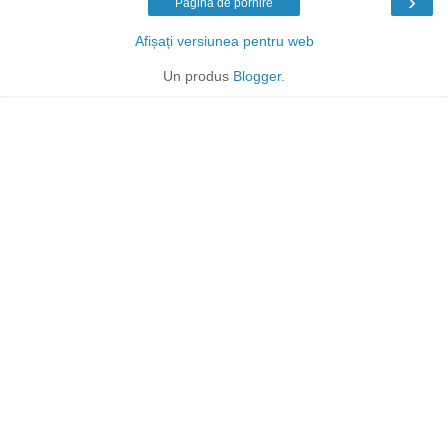
›
Pagina de pornire
Afișați versiunea pentru web
Un produs
Blogger
.