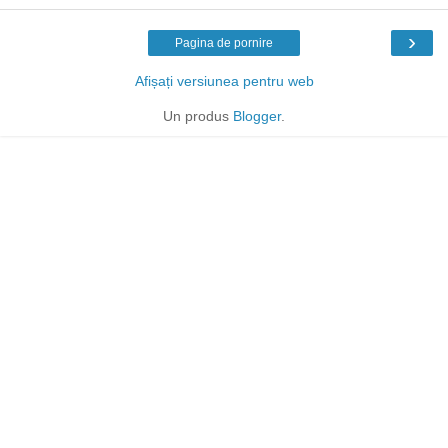
›
Pagina de pornire
Afișați versiunea pentru web
Un produs
Blogger
.