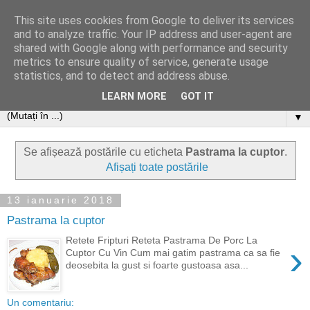
This site uses cookies from Google to deliver its services
and to analyze traffic. Your IP address and user-agent are
shared with Google along with performance and security
metrics to ensure quality of service, generate usage
statistics, and to detect and address abuse.
LEARN MORE
GOT IT
▼
Se afișează postările cu eticheta
Pastrama la cuptor
.
Afișați toate postările
13 ianuarie 2018
Pastrama la cuptor
Retete Fripturi Reteta Pastrama De Porc La
›
Cuptor Cu Vin Cum mai gatim pastrama ca sa fie
deosebita la gust si foarte gustoasa asa...
Un comentariu: