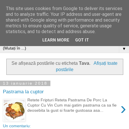
This site uses cookies from Google to deliver its services
and to analyze traffic. Your IP address and user-agent are
shared with Google along with performance and security
metrics to ensure quality of service, generate usage
statistics, and to detect and address abuse.
LEARN MORE
GOT IT
▼
Se afișează postările cu eticheta
Tava
.
Afișați toate
postările
13 ianuarie 2018
Pastrama la cuptor
Retete Fripturi Reteta Pastrama De Porc La
›
Cuptor Cu Vin Cum mai gatim pastrama ca sa fie
deosebita la gust si foarte gustoasa asa...
Un comentariu: