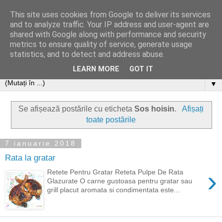
This site uses cookies from Google to deliver its services
and to analyze traffic. Your IP address and user-agent are
shared with Google along with performance and security
metrics to ensure quality of service, generate usage
statistics, and to detect and address abuse.
LEARN MORE
GOT IT
▼
Se afișează postările cu eticheta
Sos hoisin
.
Afișați
toate postările
7 ianuarie 2018
Rata la gratar
›
Retete Pentru Gratar Reteta Pulpe De Rata
Glazurate O carne gustoasa pentru gratar sau
grill placut aromata si condimentata este...