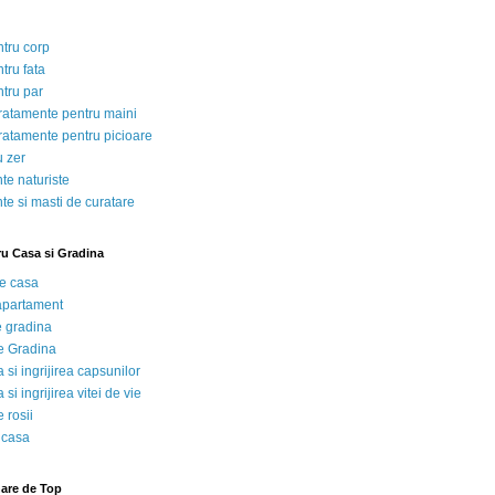
ntru corp
tru fata
ntru par
tratamente pentru maini
tratamente pentru picioare
u zer
te naturiste
te si masti de curatare
ru Casa si Gradina
de casa
 apartament
e gradina
e Gradina
 si ingrijirea capsunilor
 si ingrijirea vitei de vie
 rosii
 casa
nare de Top