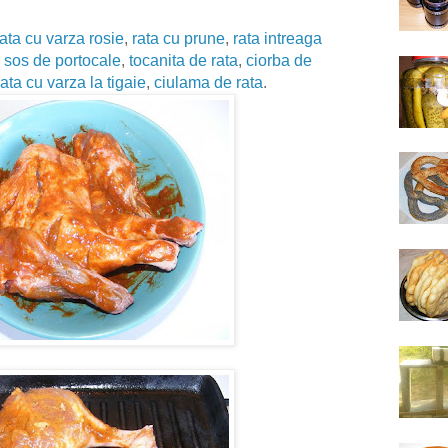
rata cu varza rosie
,
rata cu prune
,
rata intreaga
u sos de portocale
,
tocanita de rata
,
ciorba de
rata cu varza la tigaie
,
ciulama de rata
.