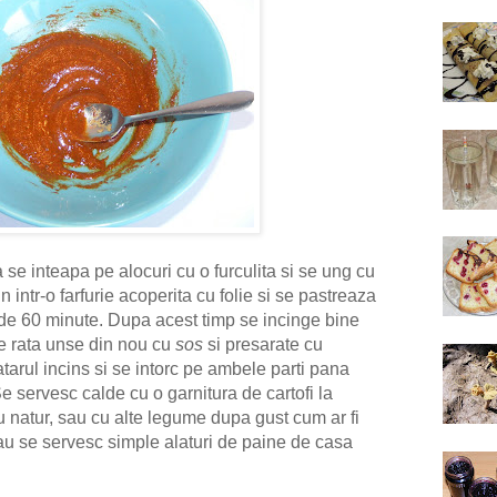
se inteapa pe alocuri cu o furculita si se ung cu
n intr-o farfurie acoperita cu folie si se pastreaza
de 60 minute. Dupa acest timp se incinge bine
de rata unse din nou cu
sos
si presarate cu
atarul incins si se intorc pe ambele parti pana
Se servesc calde cu o garnitura de cartofi la
 sau natur, sau cu alte legume dupa gust cum ar fi
Sau se servesc simple alaturi de paine de casa