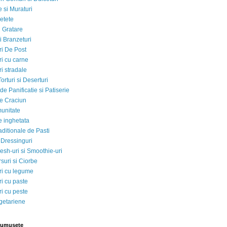
 si Muraturi
etete
si Gratare
i Branzeturi
i De Post
i cu carne
i stradale
Torturi si Deserturi
e Panificatie si Patiserie
e Craciun
munitate
e inghetata
aditionale de Pasti
 Dressinguri
esh-uri si Smoothie-uri
suri si Ciorbe
i cu legume
i cu paste
i cu peste
egetariene
rumusete