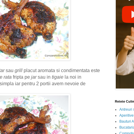
tar
sau
grill
placut aromata si condimentata este
e rata
fripta pe
jar
sau in
tigaie
la noi in
 simpla iar pentru 2 portii avem nevoie de
Retete Culi
Antreuri 
Aperitive
Bauturi A
Bucataria
Compotur