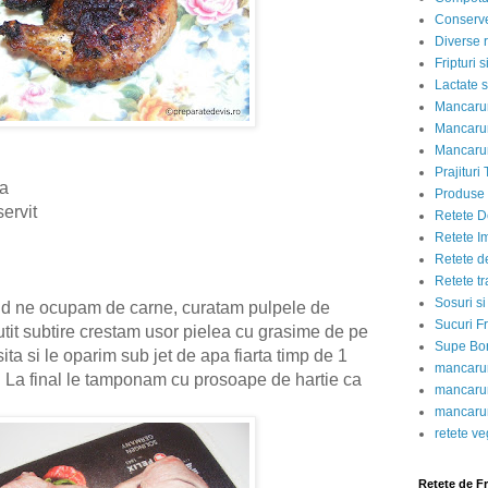
Conserve
Diverse r
Fripturi 
Lactate s
Mancarur
Mancarur
Mancarur
Prajituri 
sa
Produse d
servit
Retete D
Retete I
Retete d
Retete tr
Sosuri si
nd ne ocupam de carne, curatam pulpele de
Sucuri Fr
utit subtire crestam usor pielea cu grasime de pe
Supe Bor
ta si le oparim sub jet de apa fiarta timp de 1
mancarur
s. La final le tamponam cu prosoape de hartie ca
mancarur
mancarur
retete v
Retete de F