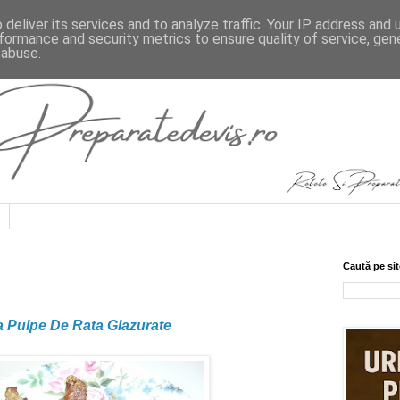
deliver its services and to analyze traffic. Your IP address and
formance and security metrics to ensure quality of service, ge
 abuse.
Caută pe sit
a Pulpe De Rata Glazurate