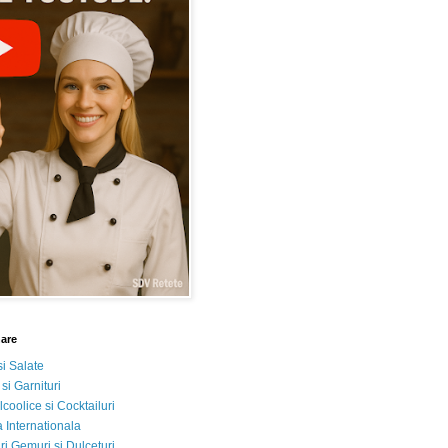
nare
si Salate
 si Garnituri
lcoolice si Cocktailuri
 Internationala
i Gemuri si Dulceturi