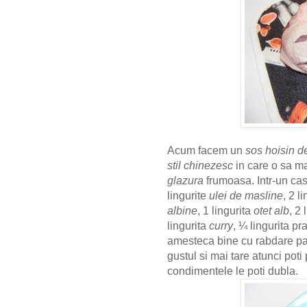
Acum facem un
sos hoisin d
stil chinezesc
in care o sa m
glazura
frumoasa.
Intr-un ca
lingurite
ulei de masline
, 2 l
albine
, 1 lingurita
otet alb
, 2 
lingurita
curry
, ¼ lingurita pr
amesteca bine cu rabdare pa
gustul si mai tare atunci poti
condimentele le poti dubla.