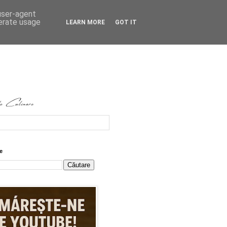
 user-agent
nerate usage
LEARN MORE
GOT IT
e