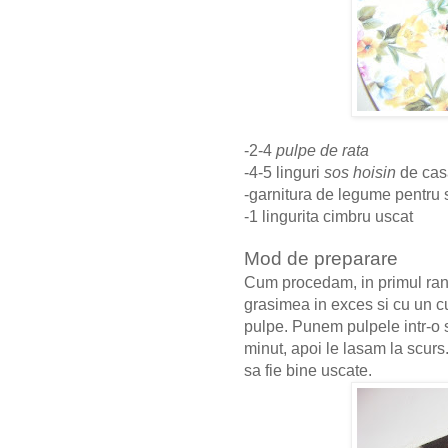
-2-4
pulpe de rata
-4-5 linguri
sos hoisin
de ca
-garnitura de legume pentru 
-1 lingurita cimbru uscat
Mod de preparare
Cum procedam, in primul ra
grasimea in exces si cu un c
pulpe. Punem pulpele intr-o si
minut, apoi le lasam la scur
sa fie bine uscate.