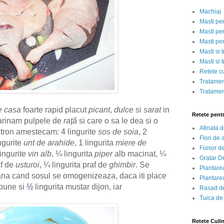
Machiaj
Masti pe
Masti pen
Masti pe
Masti si 
Masti si 
Retete c
Tratamen
Tratamen
e casa
foarte rapid placut
picant
,
dulce
si
sarat
in
Retete pent
arinam pulpele de
raţă
si care o sa le dea si o
Afinata 
stron amestecam: 4 lingurite
sos de soia
, 2
Flori de
ingurite
unt de arahide
, 1 lingurita
miere de
Foisor d
lingurite
vin alb
, ¼ lingurita
piper
alb macinat
, ¼
Gratar D
af de
usturoi
,
¼ lingurita praf de
ghimbir
.
Se
Plantarea
na cand sosul se omogenizeaza, daca iti place
Plantarea
 pune si
½
lingurita mustar dijon, iar
Rasad de
Tuica de
Retete Culi