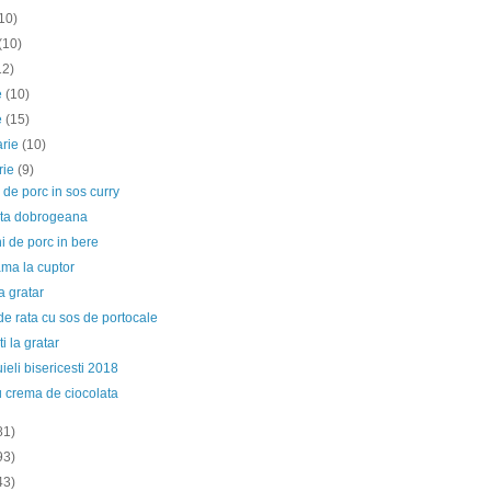
10)
(10)
12)
ie
(10)
e
(15)
arie
(10)
rie
(9)
de porc in sos curry
nta dobrogeana
 de porc in bere
ma la cuptor
a gratar
de rata cu sos de portocale
i la gratar
eli bisericesti 2018
u crema de ciocolata
81)
93)
43)