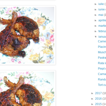
►
iulie
(
►
iunie
►
mai
(
►
april
►
marti
►
febru
▼
ianua
Carne 
Placi
Muschi
Pastra
Rata l
Piept 
Carnat
Randui
Tort c
►
2017
(1
►
2016
(1
►
2015
(1