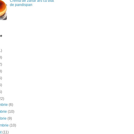
Crema de zahar ars cu blat
de pandispan
te
1)
0)
2)
3)
6)
6)
5)
22)
mbrie
(6)
mbrie
(10)
mbrie
(9)
embrie
(10)
st
(11)