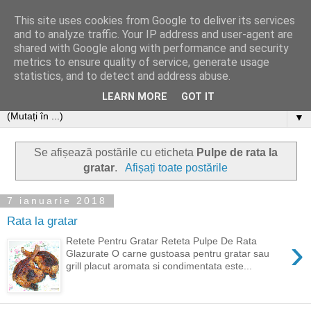
This site uses cookies from Google to deliver its services
and to analyze traffic. Your IP address and user-agent are
shared with Google along with performance and security
metrics to ensure quality of service, generate usage
statistics, and to detect and address abuse.
LEARN MORE
GOT IT
▼
Se afișează postările cu eticheta
Pulpe de rata la
gratar
.
Afișați toate postările
7 ianuarie 2018
Rata la gratar
›
Retete Pentru Gratar Reteta Pulpe De Rata
Glazurate O carne gustoasa pentru gratar sau
grill placut aromata si condimentata este...