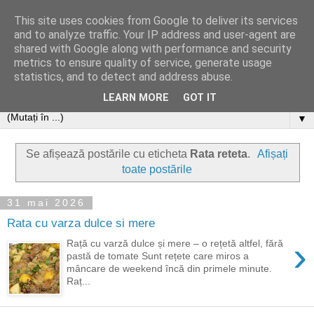
This site uses cookies from Google to deliver its services
and to analyze traffic. Your IP address and user-agent are
shared with Google along with performance and security
metrics to ensure quality of service, generate usage
statistics, and to detect and address abuse.
LEARN MORE
GOT IT
▼
Se afișează postările cu eticheta
Rata reteta
.
Afișați
toate postările
31 mai 2026
Rata cu varza dulce si mere
›
Rață cu varză dulce și mere – o rețetă altfel, fără
pastă de tomate Sunt rețete care miros a
mâncare de weekend încă din primele minute.
Raț...