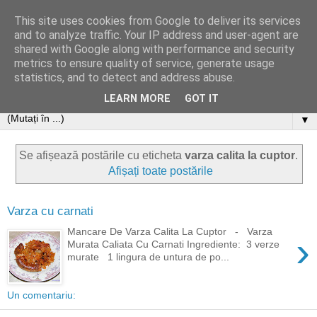
This site uses cookies from Google to deliver its services
and to analyze traffic. Your IP address and user-agent are
shared with Google along with performance and security
metrics to ensure quality of service, generate usage
statistics, and to detect and address abuse.
LEARN MORE
GOT IT
▼
Se afișează postările cu eticheta
varza calita la cuptor
.
Afișați toate postările
Varza cu carnati
Mancare De Varza Calita La Cuptor - Varza
›
Murata Caliata Cu Carnati Ingrediente: 3 verze
murate 1 lingura de untura de po...
Un comentariu: