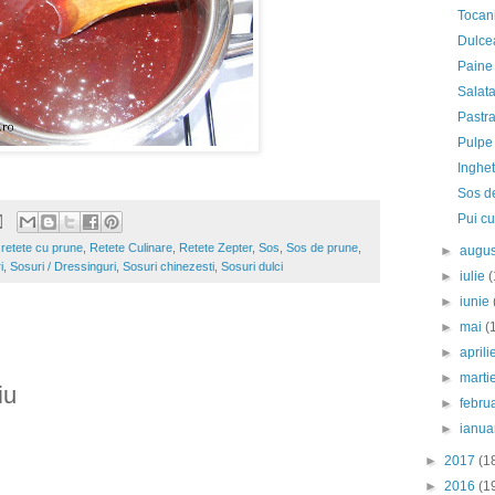
Tocani
Dulce
Paine 
Salat
Pastra
Pulpe 
Inghe
Sos d
Pui cu
,
retete cu prune
,
Retete Culinare
,
Retete Zepter
,
Sos
,
Sos de prune
,
►
augu
i
,
Sosuri / Dressinguri
,
Sosuri chinezesti
,
Sosuri dulci
►
iulie
(
►
iunie
►
mai
(
►
april
►
marti
iu
►
febru
►
ianua
►
2017
(1
►
2016
(1