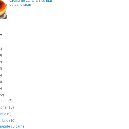
Crema de zahar ars cu blat
de pandispan
te
1)
0)
2)
3)
6)
6)
5)
22)
mbrie
(6)
mbrie
(10)
mbrie
(9)
embrie
(10)
rapide cu carne