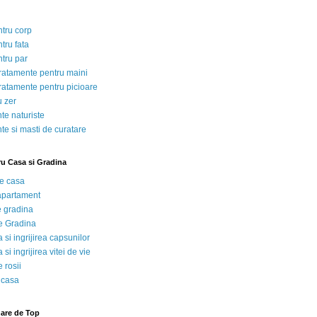
ntru corp
tru fata
ntru par
tratamente pentru maini
tratamente pentru picioare
u zer
te naturiste
te si masti de curatare
ru Casa si Gradina
de casa
 apartament
e gradina
e Gradina
 si ingrijirea capsunilor
 si ingrijirea vitei de vie
 rosii
 casa
nare de Top