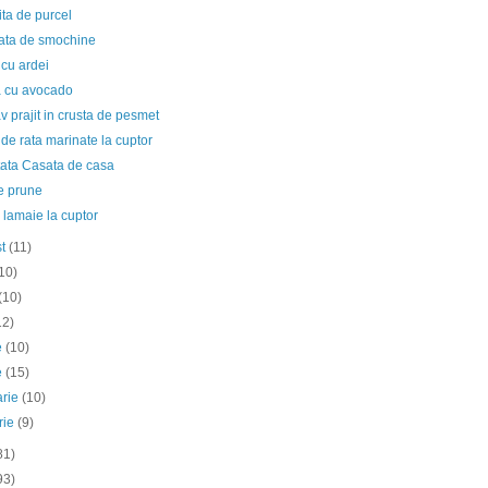
ta de purcel
ata de smochine
cu ardei
a cu avocado
v prajit in crusta de pesmet
de rata marinate la cuptor
tata Casata de casa
e prune
 lamaie la cuptor
st
(11)
10)
(10)
12)
ie
(10)
e
(15)
arie
(10)
rie
(9)
81)
93)