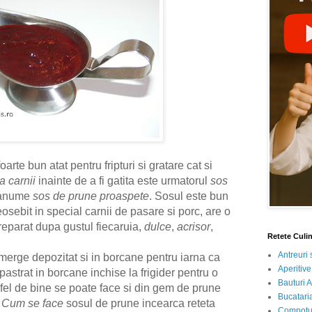
arte bun atat pentru fripturi si gratare cat si
a carnii
inainte de a fi gatita este urmatorul
sos
 anume
sos de prune proaspete
. Sosul este bun
osebit in special carnii de pasare si porc, are o
eparat dupa gustul fiecaruia,
dulce
,
acrisor
,
Retete Culi
Antreuri 
merge depozitat si in borcane pentru iarna ca
Aperitive
astrat in borcane inchise la frigider pentru o
Bauturi A
 fel de bine se poate face si din gem de prune
Bucataria
.
Cum se face
sosul de prune incearca reteta
Compotur