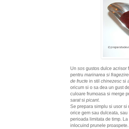
Un
sos
gustos dulce acrisor fo
pentru
marinarea si fragezire
de fruct
e in stil
chinezesc
si
oricum si o sa dea un gust de
culoare frumoasa si merge pr
sarat
si
picant
.
Se prepara simplu si usor si 
orice gem sau dulceata, sau p
perioada limitata de timp. La
inlocuind prunele proaspete