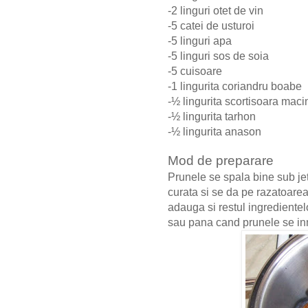
-2 linguri otet de vin
-5 catei de usturoi
-5 linguri apa
-5 linguri sos de soia
-5 cuisoare
-1 lingurita coriandru boabe
-½ lingurita scortisoara mac
-½ lingurita tarhon
-½ lingurita anason
Mod de preparare
Prunele se spala bine sub je
curata si se da pe razatoarea
adauga si restul ingredientel
sau pana cand prunele se i