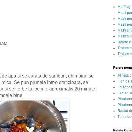
Machiaj
Masti pe
Masti pen
Masti pe
Masti si 
Masti si 
Retete c
inata
Tratamen
Tratamen
Retete pent
t de apa si se curata de samburi, ghimbirul se
Afinata 
Flori de
 mica. Se pun prunele intr-o craticioara, se
Foisor d
or si se fierbe la foc mic aproximativ 20 minute,
Gratar D
nmoaie bine.
Plantarea
Plantarea
Rasad de
Tuica de
Retete Culi