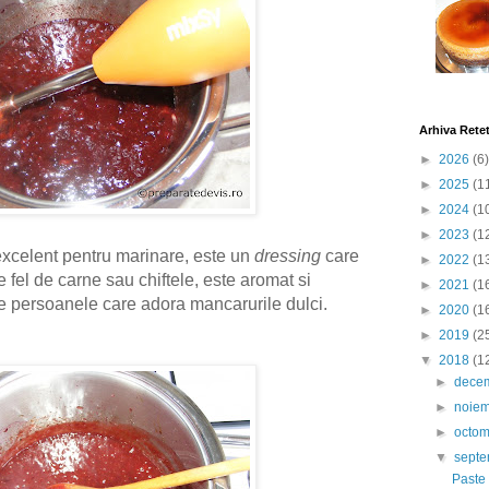
Arhiva Rete
►
2026
(6)
►
2025
(1
►
2024
(1
►
2023
(1
xcelent pentru marinare, este un
dressing
care
►
2022
(1
 fel de carne sau chiftele, este aromat si
►
2021
(1
 de persoanele care adora mancarurile dulci.
►
2020
(1
►
2019
(2
▼
2018
(1
►
dece
►
noie
►
octo
▼
sept
Paste 