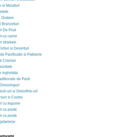
 si Muraturi
etete
si Gratare
i Branzeturi
i De Post
i cu carne
i stradale
Torturi si Deserturi
e Panificatie si Patiserie
e Craciun
munitate
e inghetata
aditionale de Pasti
 Dressinguri
esh-uri si Smoothie-uri
suri si Ciorbe
i cu legume
i cu paste
i cu peste
egetariene
rumusete