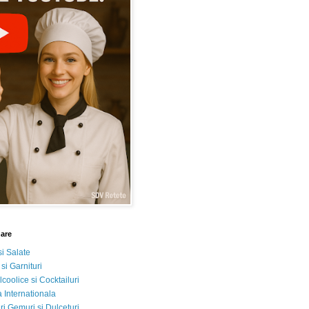
nare
si Salate
 si Garnituri
lcoolice si Cocktailuri
 Internationala
i Gemuri si Dulceturi