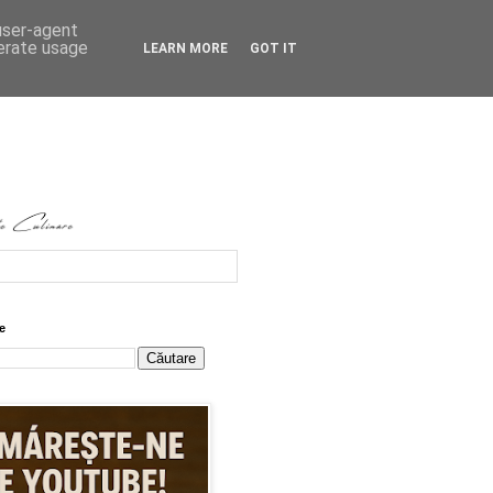
 user-agent
nerate usage
LEARN MORE
GOT IT
e