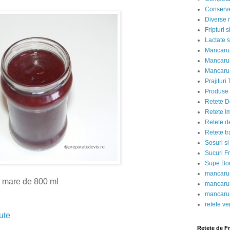
Conserve
Diverse r
Fripturi 
Lactate s
Mancarur
Mancarur
Mancarur
Prajituri 
Produse d
Retete D
Retete I
Retete d
Retete tr
Sosuri si
Sucuri Fr
Supe Bor
mancarur
n mare de 800 ml
mancarur
mancarur
retete v
ute
Retete de F