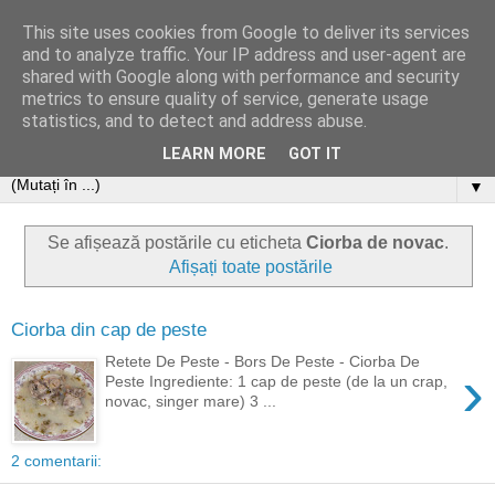
This site uses cookies from Google to deliver its services
and to analyze traffic. Your IP address and user-agent are
shared with Google along with performance and security
metrics to ensure quality of service, generate usage
statistics, and to detect and address abuse.
LEARN MORE
GOT IT
▼
Se afișează postările cu eticheta
Ciorba de novac
.
Afișați toate postările
Ciorba din cap de peste
Retete De Peste - Bors De Peste - Ciorba De
›
Peste Ingrediente: 1 cap de peste (de la un crap,
novac, singer mare) 3 ...
2 comentarii: