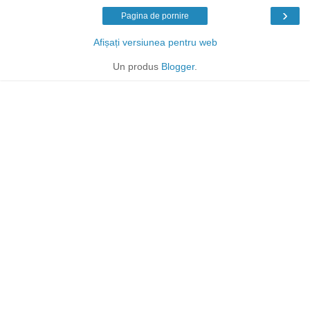
›
Pagina de pornire
Afișați versiunea pentru web
Un produs
Blogger
.