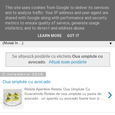
This site uses cookies from Google to deliver its services
and to analyze traffic. Your IP address and user-agent are
shared with Google along with performance and security
metrics to ensure quality of service, generate usage
statistics, and to detect and address abuse.
LEARN MORE
GOT IT
▼
Se afișează postările cu eticheta
Oua umplute cu
avocado
.
Afișați toate postările
2 noiembrie 2018
Oua umplute cu avocado
›
Retete Aperitive Reteta Oua Umplute Cu
Guacamole Reteta de oua umplute cu pasta de
avocado , un aperitiv cu avocado foarte bun si ...