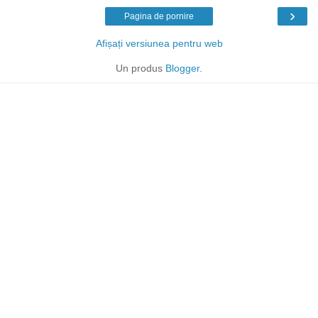
›
Pagina de pornire
Afișați versiunea pentru web
Un produs
Blogger
.