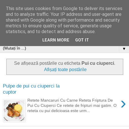
This site uses cookies from Google to deliver its services
and to analyze traffic. Your IP address and user-agent are
shared with Google along with performance and security
metrics to ensure quality of service, generate usage
statistics, and to detect and address abuse.
LEARN MORE
GOT IT
▼
Se afișează postările cu eticheta
Pui cu ciuperci
.
Afișați toate postările
Pulpe de pui cu ciuperci la
cuptor
›
Retete Mancaruri Cu Carne Reteta Friptura De
Pui Cu Ciuperci Ce retete de fripturi mai gatim. O
reteta cu pui delicioasa este urm...