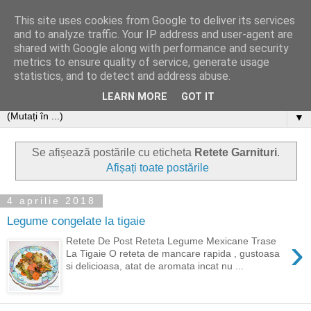
This site uses cookies from Google to deliver its services
and to analyze traffic. Your IP address and user-agent are
shared with Google along with performance and security
metrics to ensure quality of service, generate usage
statistics, and to detect and address abuse.
LEARN MORE
GOT IT
▼
Se afișează postările cu eticheta
Retete Garnituri
.
Afișați toate postările
4 aprilie 2018
Legume congelate la tigaie
›
Retete De Post Reteta Legume Mexicane Trase
La Tigaie O reteta de mancare rapida , gustoasa
si delicioasa, atat de aromata incat nu ...