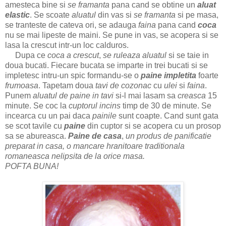
amesteca bine si
se framanta
pana cand se obtine un
aluat
elastic
. Se scoate
aluatul
din vas si
se framanta
si pe masa,
se tranteste de cateva ori, se adauga
faina
pana cand
coca
nu se mai lipeste de maini. Se pune in vas, se acopera si se
lasa la crescut intr-un loc calduros.
Dupa ce
coca a crescut
,
se ruleaza aluatul
si se taie in
doua bucati. Fiecare bucata se imparte in trei bucati si se
impletesc intru-un spic formandu-se o
paine impletita
foarte
frumoasa
. Tapetam doua
tavi de cozonac
cu
ulei
si
faina
.
Punem
aluatul de paine in tavi
si-l mai lasam sa
creasca
15
minute. Se coc la
cuptorul incins
timp de 30 de minute. Se
incearca cu un pai daca
painile
sunt coapte. Cand sunt gata
se scot tavile cu
paine
din cuptor si se acopera cu un prosop
sa se abureasca.
Paine de casa
,
un produs de panificatie
preparat in casa, o mancare hranitoare traditionala
romaneasca nelipsita de la orice masa.
POFTA BUNA!