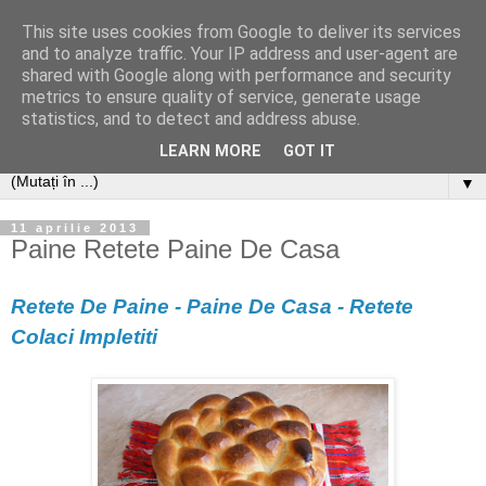
This site uses cookies from Google to deliver its services
and to analyze traffic. Your IP address and user-agent are
shared with Google along with performance and security
metrics to ensure quality of service, generate usage
statistics, and to detect and address abuse.
LEARN MORE
GOT IT
▼
11 aprilie 2013
Paine Retete Paine De Casa
Retete De Paine - Paine De Casa - Retete
Colaci Impletiti