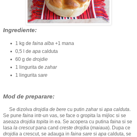
Ingrediente:
1 kg de
faina alba
+1 mana
0,5 l de
apa
calduta
60 g de
drojdie
1 lingurita de
zahar
1 lingurita
sare
Mod de preparare:
Se dizolva
drojdia de bere
cu putin
zahar
si
apa calduta
.
Se pune
faina
intr-un vas, se face o gropita la mijloc si se
aseaza
drojdia topita
in ea. Se acopera cu putina
faina
si se
lasa
la crescut
pana cand
creste drojdia
(
maiaua
). Dupa ce
drojdia
a crescut, se adauga in
faina
sare
si
apa
calduta, se