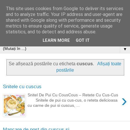
This site uses cookies from Google to deliver its services
and to analyze traffic. Your IP address and user-agent are
shared with Google along with performance and security
metrics to ensure quality of service, generate usage
statistics, and to detect and address abuse.
LEARN MORE
GOT IT
▼
Se afișează postările cu eticheta
cuscus
.
Afișați toate
postările
Snitele cu cuscus
›
Snitel De Pui Cu CousCous – Retete Cu Cus-Cus
Snitele de pui cu cus-cus, o reteta delicioasa
cu carne de pui si cuscus, ...
Mancare de post din cuscus si