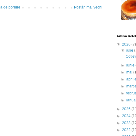
a de pornire
Postări mai vechi
Arhiva Rete
▼
2026
(7)
▼
iulie
(
Cotlet
►
iunie
►
mai
(
►
april
►
marti
►
febru
►
ianua
►
2025
(1
►
2024
(1
►
2023
(1
►
2022
(1