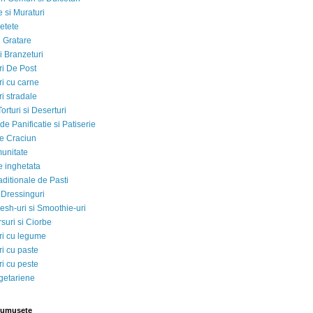
 si Muraturi
etete
si Gratare
i Branzeturi
i De Post
i cu carne
i stradale
Torturi si Deserturi
e Panificatie si Patiserie
e Craciun
munitate
e inghetata
aditionale de Pasti
 Dressinguri
esh-uri si Smoothie-uri
suri si Ciorbe
i cu legume
i cu paste
i cu peste
egetariene
rumusete