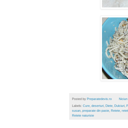
Posted by
Preparatedevis.ro
Niciun
Labels:
Cure
,
deserturi
,
Diete
,
Dulciuri
,
P
susan
,
preparate din paste
,
Retete
,
rete
Retete naturiste