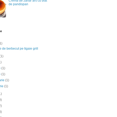
Crema de zahar ars cu blat
de pandispan
te
1)
e de berbecut pe tigaie grill
(1)
1)
ie
(1)
e
(1)
arie
(1)
rie
(1)
1)
0)
2)
3)