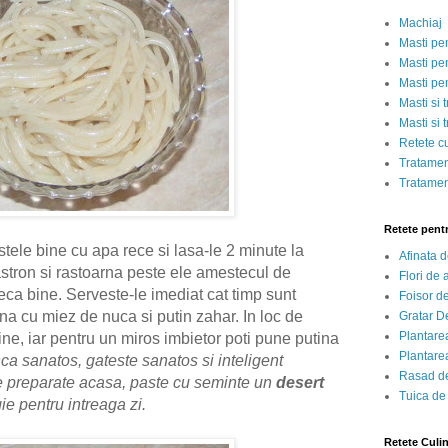
Machiaj
Masti pe
Masti pen
Masti pe
Masti si 
Masti si 
Retete c
Tratamen
Tratamen
Retete pent
tele bine cu apa rece si lasa-le 2 minute la
Afinata 
astron si rastoarna peste ele amestecul de
Flori de
eca bine. Serveste-le imediat cat timp sunt
Foisor d
rna cu miez de nuca si putin zahar. In loc de
Gratar D
Plantarea
ne, iar pentru un miros imbietor poti pune putina
Plantarea
a sanatos, gateste sanatos si inteligent
Rasad de
e preparate acasa, paste cu seminte un
desert
Tuica de
ie pentru intreaga zi.
Retete Culi