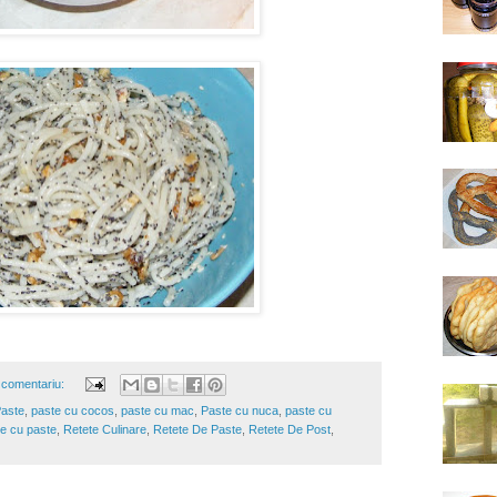
 comentariu:
aste
,
paste cu cocos
,
paste cu mac
,
Paste cu nuca
,
paste cu
te cu paste
,
Retete Culinare
,
Retete De Paste
,
Retete De Post
,