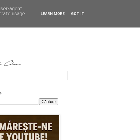
 user-agent
nerate usage
LEARN MORE
GOT IT
e