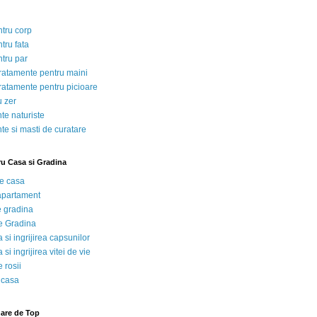
ntru corp
tru fata
ntru par
tratamente pentru maini
tratamente pentru picioare
u zer
te naturiste
te si masti de curatare
ru Casa si Gradina
de casa
 apartament
e gradina
e Gradina
 si ingrijirea capsunilor
 si ingrijirea vitei de vie
 rosii
 casa
nare de Top