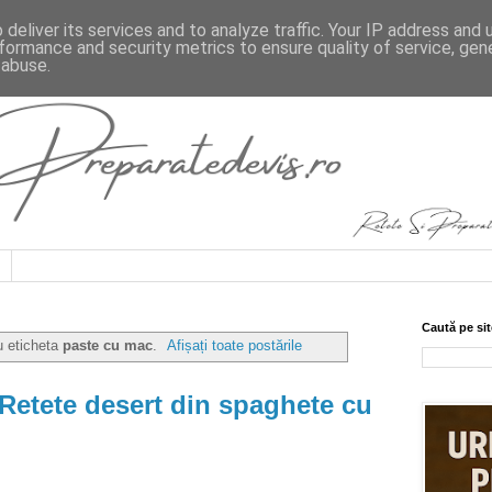
deliver its services and to analyze traffic. Your IP address and
formance and security metrics to ensure quality of service, ge
 abuse.
Caută pe sit
u eticheta
paste cu mac
.
Afișați toate postările
Retete desert din spaghete cu