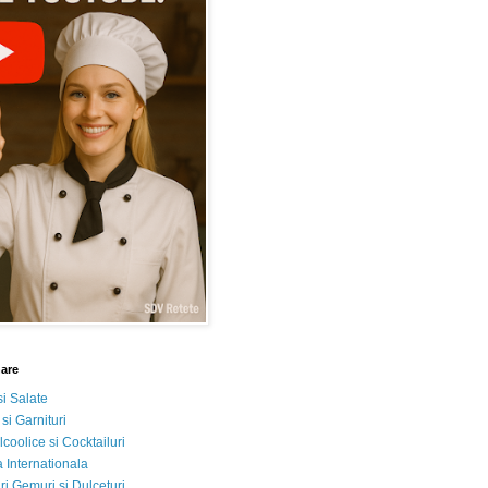
nare
si Salate
 si Garnituri
lcoolice si Cocktailuri
 Internationala
i Gemuri si Dulceturi