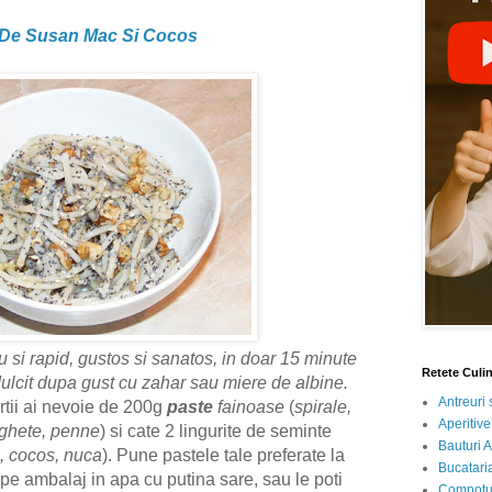
 De Susan Mac Si Cocos
u si rapid, gustos si sanatos, in doar 15 minute
Retete Culi
ndulcit dupa gust cu zahar sau miere de albine.
Antreuri 
tii ai nevoie de 200g
paste
fainoase
(
spirale,
Aperitive
aghete, penne
) si cate 2 lingurite de seminte
Bauturi A
i, cocos, nuca
). Pune pastele tale preferate la
Bucataria
 pe ambalaj in apa cu putina sare, sau le poti
Compotur