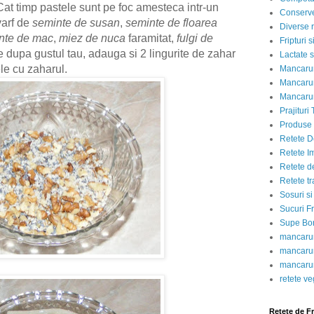
 Cat timp pastele sunt pe foc amesteca intr-un
Conserve
varf de
seminte de susan
,
seminte de floarea
Diverse r
nte de mac
,
miez de nuca
faramitat,
fulgi de
Fripturi 
e dupa gustul tau, adauga si 2 lingurite de zahar
Lactate s
le cu zaharul.
Mancarur
Mancarur
Mancarur
Prajituri 
Produse d
Retete D
Retete I
Retete d
Retete tr
Sosuri si
Sucuri Fr
Supe Bor
mancarur
mancarur
mancarur
retete v
Retete de F