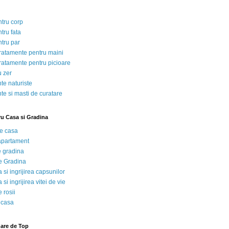
ntru corp
tru fata
ntru par
tratamente pentru maini
tratamente pentru picioare
u zer
te naturiste
te si masti de curatare
ru Casa si Gradina
de casa
 apartament
e gradina
e Gradina
 si ingrijirea capsunilor
 si ingrijirea vitei de vie
 rosii
 casa
nare de Top