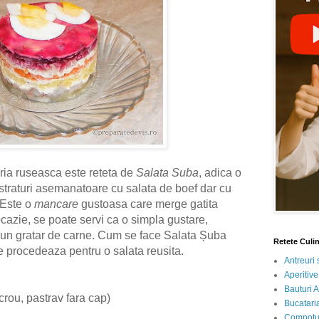
ria ruseasca este reteta de
Salata Suba
, adica o
straturi asemanatoare cu salata de boef dar cu
 Este o
mancare
gustoasa care merge gatita
cazie, se poate servi ca o simpla gustare,
 un gratar de carne. Cum se face Salata Șuba
Retete Culi
 procedeaza pentru o salata reusita.
Antreuri 
Aperitive
Bauturi A
rou, pastrav fara cap)
Bucataria
Compotur