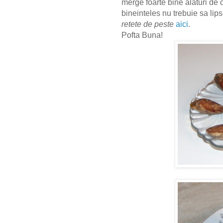
merge foarte bine alaturi de 
bineinteles nu trebuie sa lip
retete de peste
aici
.
Pofta Buna!