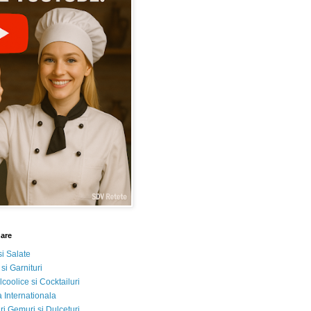
nare
si Salate
 si Garnituri
lcoolice si Cocktailuri
 Internationala
i Gemuri si Dulceturi