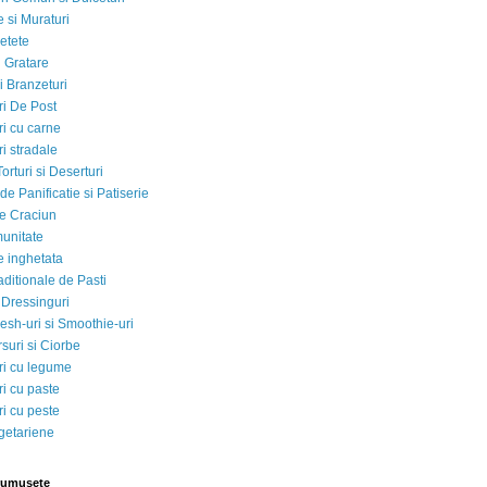
 si Muraturi
etete
si Gratare
i Branzeturi
i De Post
i cu carne
i stradale
Torturi si Deserturi
e Panificatie si Patiserie
e Craciun
munitate
e inghetata
aditionale de Pasti
 Dressinguri
esh-uri si Smoothie-uri
suri si Ciorbe
i cu legume
i cu paste
i cu peste
egetariene
rumusete