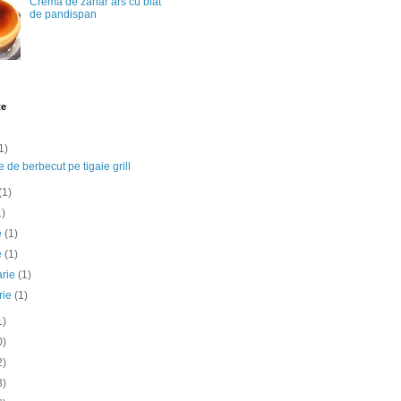
Crema de zahar ars cu blat
de pandispan
te
1)
e de berbecut pe tigaie grill
(1)
1)
ie
(1)
e
(1)
arie
(1)
rie
(1)
1)
0)
2)
3)