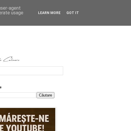
 user-agent
nerate usage
LEARN MORE
GOT IT
e