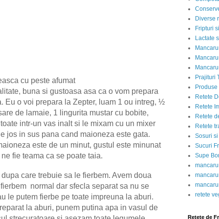
Conserve
Diverse r
Fripturi 
Lactate s
Mancarur
Mancarur
Mancarur
Prajituri 
easca cu peste afumat
Produse d
alitate, buna si gustoasa asa ca o vom prepara
Retete D
a. Eu o voi prepara la Zepter, luam 1 ou intreg, ½
Retete I
 sare de lamaie, 1 lingurita mustar cu bobite,
Retete d
oate intr-un vas inalt si le mixam cu un mixer
Retete tr
 de jos in sus pana cand maioneza este gata.
Sosuri si
maioneza este de un minut, gustul este minunat
Sucuri Fr
a ne fie teama ca se poate taia.
Supe Bor
mancarur
dupa care trebuie sa le fierbem. Avem doua
mancarur
mancarur
e fierbem
normal dar sfecla separat sa nu se
retete v
u le putem fierbe pe toate impreuna la aburi.
eparat la aburi, punem putina apa in vasul de
ul strecuratoare si asezam toate legumele
Retete de F