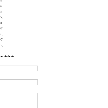
6)
6)
5)
22)
81)
93)
43)
00)
72)
paratedevis