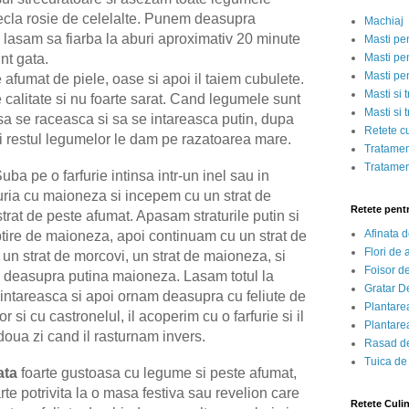
ecla rosie de celelalte. Punem deasupra
Machiaj
e lasam sa fiarba la aburi aproximativ 20 minute
Masti pe
nt gata.
Masti pen
Masti pe
 afumat de piele, oase si apoi il taiem cubulete.
Masti si 
e calitate si nu foarte sarat. Cand legumele sunt
Masti si 
 sa se raceasca si sa se intareasca putin, dupa
Retete c
i restul legumelor le dam pe razatoarea mare.
Tratamen
Tratamen
 pe o farfurie intinsa intr-un inel sau in
uria cu maioneza si incepem cu un strat de
Retete pent
strat de peste afumat. Apasam straturile putin si
Afinata 
tire de maioneza, apoi continuam cu un strat de
Flori de
, un strat de morcovi, un strat de maioneza, si
Foisor d
 si deasupra putina maioneza. Lasam totul la
Gratar D
 intareasca si apoi ornam deasupra cu feliute de
Plantarea
si cu castronelul, il acoperim cu o farfurie si il
Plantarea
doua zi cand il rasturnam invers.
Rasad de
Tuica de
ata
foarte gustoasa cu legume si peste afumat,
te potrivita la o masa festiva sau revelion care
Retete Culi