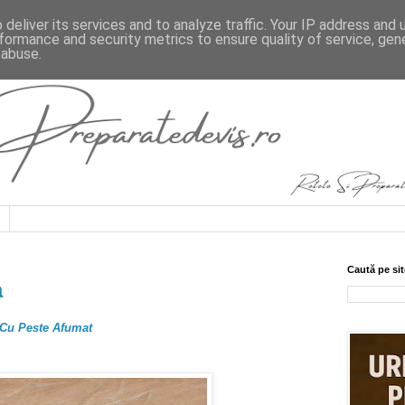
deliver its services and to analyze traffic. Your IP address and
formance and security metrics to ensure quality of service, ge
 abuse.
Caută pe sit
a
 Cu Peste Afumat