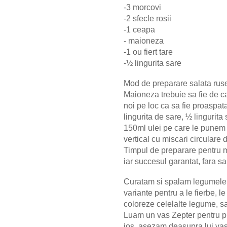
-3 morcovi
-2 sfecle rosii
-1 ceapa
- maioneza
-1 ou fiert tare
-½ lingurita sare
Mod de preparare salata rus
Maioneza trebuie sa fie de c
noi pe loc ca sa fie proaspat
lingurita de sare, ½ lingurita
150ml ulei pe care le punem t
vertical cu miscari circulare
Timpul de preparare pentru 
iar succesul garantat, fara s
Curatam si spalam legumele 
variante pentru a le fierbe, l
coloreze celelalte legume, sa
Luam un vas Zepter pentru pr
jos, asezam deasupra lui vas