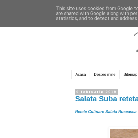
This site uses cookies from Google to 
are shared with Google along with per
statistics, and to detect and address
Acasă
Despre mine
Sitemap
9 februarie 2019
Salata Suba retet
Retete Culinare Salata Ruseasca