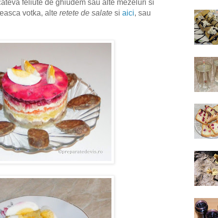
cateva feliute de ghiudem sau alte mezeluri si
seasca votka, alte
retete de salate
si
aici
, sau