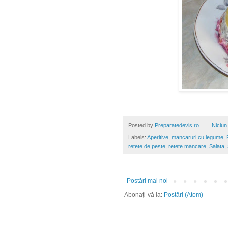
Posted by
Preparatedevis.ro
Niciun
Labels:
Aperitive
,
mancaruri cu legume
,
retete de peste
,
retete mancare
,
Salata
,
Postări mai noi
Abonați-vă la:
Postări (Atom)