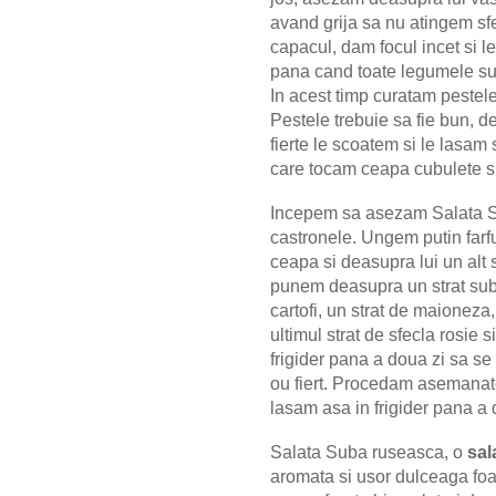
avand grija sa nu atingem sf
capacul, dam focul incet si l
pana cand toate legumele su
In acest timp curatam pestele
Pestele trebuie sa fie bun, d
fierte le scoatem si le lasam
care tocam ceapa cubulete s
Incepem sa asezam Salata Suba
castronele. Ungem putin farf
ceapa si deasupra lui un alt 
punem deasupra un strat sub
cartofi, un strat de maioneza
ultimul strat de sfecla rosie
frigider pana a doua zi sa se
ou fiert. Procedam asemanator 
lasam asa in frigider pana a 
Salata Suba ruseasca, o
sal
aromata si usor dulceaga foar