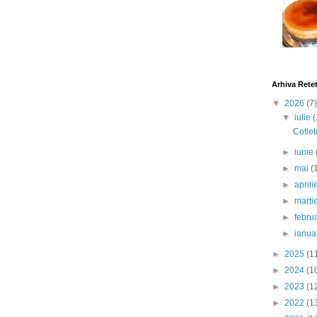
Arhiva Rete
▼
2026
(7)
▼
iulie
(
Cotlet
►
iunie
►
mai
(
►
april
►
marti
►
febru
►
ianua
►
2025
(1
►
2024
(1
►
2023
(1
►
2022
(1