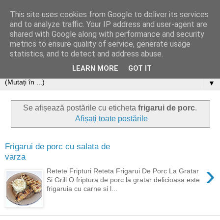
This site uses cookies from Google to deliver its services
and to analyze traffic. Your IP address and user-agent are
shared with Google along with performance and security
metrics to ensure quality of service, generate usage
statistics, and to detect and address abuse.
LEARN MORE
GOT IT
▼
Se afișează postările cu eticheta
frigarui de porc
.
Afișați toate postările
Frigarui de porc cu salata de
varza
›
Retete Fripturi Reteta Frigarui De Porc La Gratar
Si Grill O friptura de porc la gratar delicioasa este
frigaruia cu carne si l...