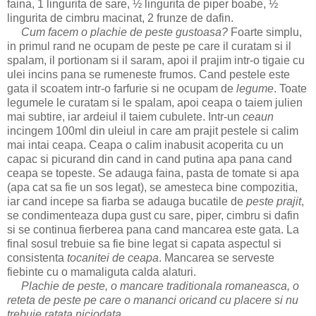
faina, 1 lingurita de sare, ½ lingurita de piper boabe, ½
lingurita de cimbru macinat, 2 frunze de dafin.
Cum facem o plachie de peste gustoasa?
Foarte simplu,
in primul rand ne ocupam de peste pe care il curatam si il
spalam, il portionam si il saram, apoi il prajim intr-o tigaie cu
ulei incins pana se rumeneste frumos. Cand pestele este
gata il scoatem intr-o farfurie si ne ocupam de
legume
. Toate
legumele le curatam si le spalam, apoi ceapa o taiem julien
mai subtire, iar ardeiul il taiem cubulete. Intr-un
ceaun
incingem 100ml din uleiul in care am prajit pestele si calim
mai intai ceapa. Ceapa o calim inabusit acoperita cu un
capac si picurand din cand in cand putina apa pana cand
ceapa se topeste. Se adauga faina, pasta de tomate si apa
(apa cat sa fie un sos legat), se amesteca bine compozitia,
iar cand incepe sa fiarba se adauga bucatile de
peste prajit
,
se condimenteaza dupa gust cu sare, piper, cimbru si dafin
si se continua fierberea pana cand mancarea este gata. La
final sosul trebuie sa fie bine legat si capata aspectul si
consistenta
tocanitei de ceapa
. Mancarea se serveste
fiebinte cu o mamaliguta calda alaturi.
Plachie de peste, o mancare traditionala romaneasca, o
reteta de peste pe care o mananci oricand cu placere si nu
trebuie ratata niciodata.