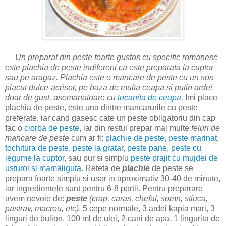
Un preparat din peste foarte gustos cu specific romanesc
este plachia de peste indiferent ca este preparata la cuptor
sau pe aragaz. Plachia este o mancare de peste cu un sos
placut dulce-acrisor, pe baza de multa ceapa si putin ardei
doar de gust, asemanatoare cu
tocanita de ceapa
.
Imi place
plachia de peste, este una dintre mancarurile cu peste
preferate, iar cand gasesc cate un peste obligatoriu din cap
fac o
ciorba de peste
, iar din restul prepar mai multe
feluri de
mancare de peste
cum ar fi:
plachie de peste
,
peste marinat
,
tochitura de peste
,
peste la gratar
,
peste pane
,
peste cu
legume la cuptor
, sau pur si simplu
peste prajit cu mujdei de
usturoi si mamaliguta
. Reteta de
plachie
de peste se
prepara foarte simplu si usor in aproximativ 30-40 de minute,
iar ingredientele sunt pentru 6-8 portii. Pentru preparare
avem nevoie de:
peste
(crap, caras, chefal, somn, stiuca,
pastrav, macrou, etc)
, 5 cepe normale, 3 ardei kapia mari, 3
linguri de bulion, 100 ml de ulei, 2 cani de apa, 1 lingurita de