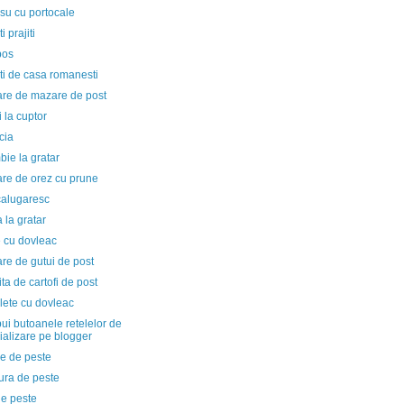
su cu portocale
i prajiti
bos
ti de casa romanesti
re de mazare de post
i la cuptor
cia
ie la gratar
re de orez cu prune
calugaresc
a la gratar
e cu dovleac
re de gutui de post
ta de cartofi de post
lete cu dovleac
i butoanele retelelor de
ializare pe blogger
ie de peste
ura de peste
de peste