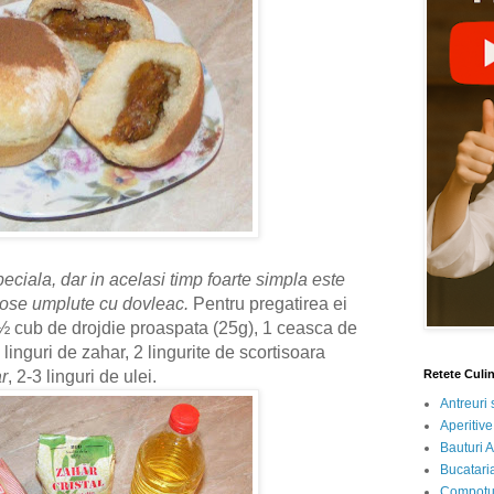
eciala, dar in acelasi timp foarte simpla este
iose umplute cu dovleac.
Pentru pregatirea ei
½ cub de drojdie proaspata (25g), 1 ceasca de
 linguri de zahar, 2 lingurite de scortisoara
r
, 2-3 linguri de ulei.
Retete Culi
Antreuri 
Aperitive
Bauturi A
Bucataria
Compotur