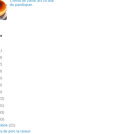
Crema de zahar ars cu blat
de pandispan
te
1)
0)
2)
3)
6)
6)
5)
22)
81)
93)
43)
mbrie
(21)
ra de porc la ceaun