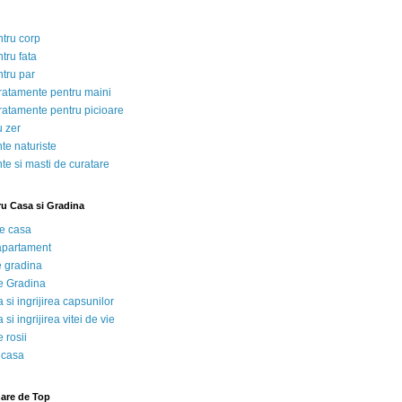
ntru corp
tru fata
ntru par
tratamente pentru maini
tratamente pentru picioare
u zer
te naturiste
te si masti de curatare
ru Casa si Gradina
de casa
 apartament
e gradina
e Gradina
 si ingrijirea capsunilor
 si ingrijirea vitei de vie
 rosii
 casa
nare de Top