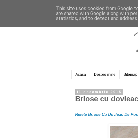
This site uses cookies from Google to 
are shared with Google along with per
statistics, and to detect and address
Acasă
Despre mine
Sitemap
11 decembrie 2015
Briose cu dovlea
Retete Briose Cu Dovleac De Post