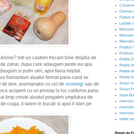
Conserve
Diverse r
Fripturi 
Lactate s
Mancarur
Mancarur
Mancarur
Prajituri 
Produse d
 briose?
Intr-un castron frecam bine drojdia de
Retete D
ta de zahar, dupa care adaugam peste ea apa
Retete I
augam si putin ulei, apoi faina treptat.
Retete d
sa framantam aluatul format pana cand se
Retete tr
Sosuri si
vit de tare, asemanator cu cel de
scovergi
sau de
Sucuri Fr
asca acoperit cu un prosop la loc calduros pana
Supe Bor
at timp creste aluatul pregatim umplutura de
mancarur
e coaja, il taiem in bucati si apoi il dam pe
mancarur
mancarur
retete v
Retete de F