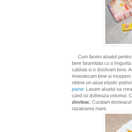
Cum facem aluatul pentru
bere faramitata cu o linguri
calduta si o dizolvam bine. Ad
Amestecam bine si incepem 
obtine un
aluat elastic potri
paine
. Lasam aluatul sa cre
cand isi dubleaza volumul. C
dovleac
. Curatam dovleacul d
razatoarea mare.