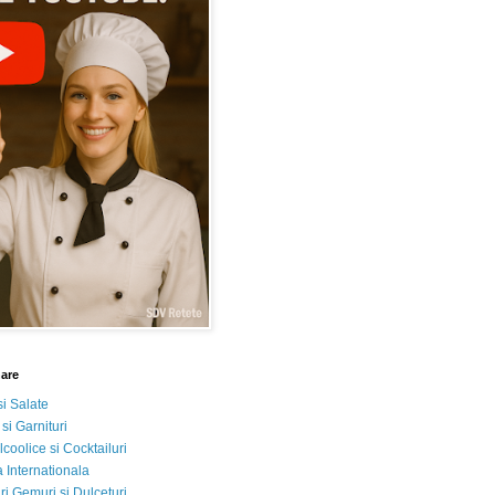
nare
si Salate
 si Garnituri
lcoolice si Cocktailuri
 Internationala
i Gemuri si Dulceturi