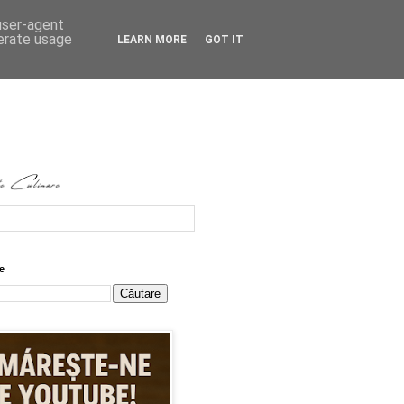
 user-agent
nerate usage
LEARN MORE
GOT IT
e