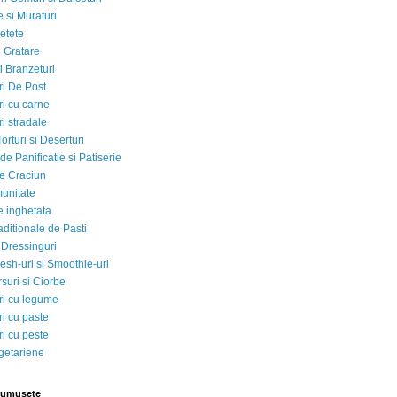
 si Muraturi
etete
si Gratare
i Branzeturi
i De Post
i cu carne
i stradale
Torturi si Deserturi
e Panificatie si Patiserie
e Craciun
munitate
e inghetata
aditionale de Pasti
 Dressinguri
esh-uri si Smoothie-uri
suri si Ciorbe
i cu legume
i cu paste
i cu peste
egetariene
rumusete