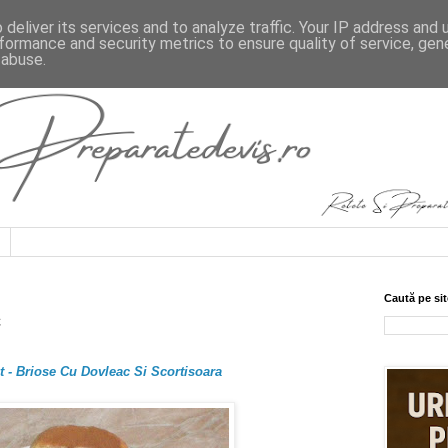
deliver its services and to analyze traffic. Your IP address and
formance and security metrics to ensure quality of service, ge
 abuse.
Caută pe sit
c
 - Briose Cu Dovleac Si Scortisoara