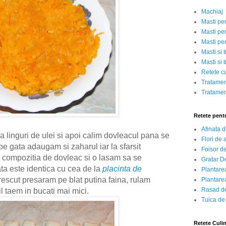
Machiaj
Masti pe
Masti pen
Masti pe
Masti si 
Masti si 
Retete c
Tratamen
Tratamen
Retete pent
Afinata 
 linguri de ulei si apoi calim dovleacul pana se
Flori de
e gata adaugam si zaharul iar la sfarsit
Foisor d
 compozitia de dovleac si o lasam sa se
Gratar D
a este identica cu cea de la
placinta de
Plantarea
rescut presaram pe blat putina faina, rulam
Plantarea
Rasad de
il taem in bucati mai mici.
Tuica de
Retete Culi