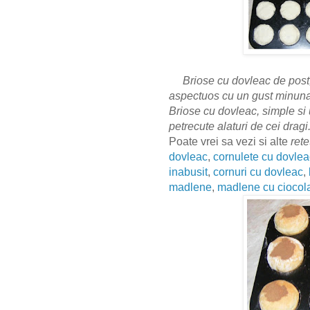
Briose cu dovleac de post,
aspectuos cu un gust minunat
Briose cu dovleac, simple si 
petrecute alaturi de cei drag
Poate vrei sa vezi si alte
rete
dovleac
,
cornulete cu dovlea
inabusit
,
cornuri cu dovleac
,
madlene
,
madlene cu ciocol