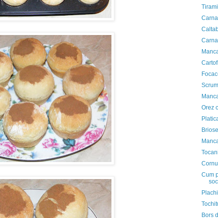
Tirami
Carnat
Calta
Carna
Manca
Cartof
Focac
Scrumb
Manca
Orez 
Platic
Brios
Manca
Tocani
Cornu
Cum pu
soc
Plach
Tochit
Bors 