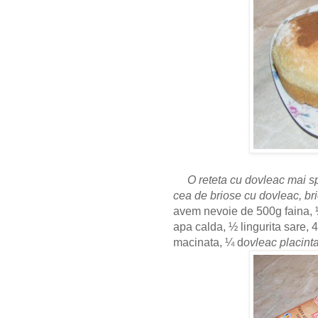
O reteta cu dovleac mai sp
cea de briose cu dovleac, br
avem nevoie de 500g faina, 
apa calda, ½ lingurita sare, 4
macinata, ¼ d
ovleac placinta