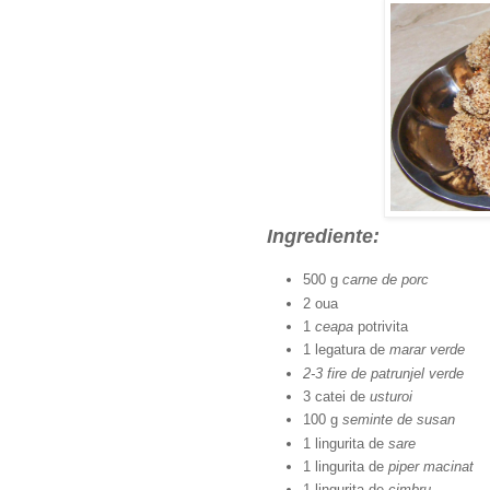
Ingrediente:
500 g
carne de porc
2 oua
1
ceapa
potrivita
1 legatura de
marar verde
2-3 fire de patrunjel verde
3 catei de
usturoi
100 g
seminte de susan
1 lingurita de
sare
1 lingurita de
piper macinat
1 lingurita de
cimbru