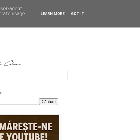
 user-agent
nerate usage
LEARN MORE
GOT IT
e