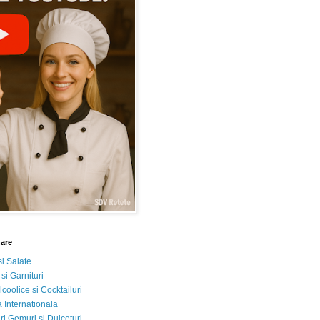
nare
si Salate
 si Garnituri
lcoolice si Cocktailuri
 Internationala
i Gemuri si Dulceturi