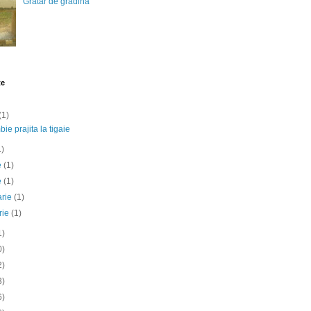
Gratar de gradina
te
(1)
ie prajita la tigaie
1)
ie
(1)
e
(1)
arie
(1)
rie
(1)
1)
0)
2)
3)
6)