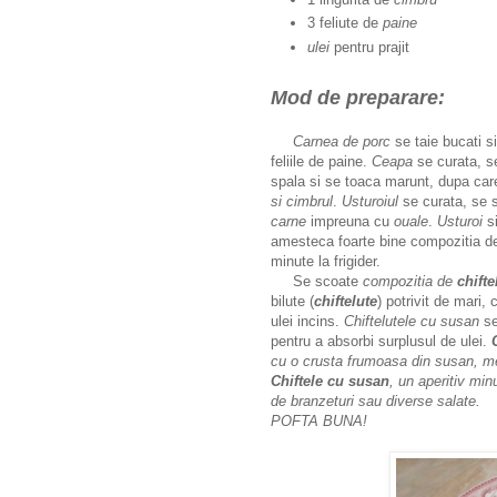
3 feliute de
paine
ulei
pentru prajit
Mod de preparare:
Carnea de porc
se taie bucati si
feliile de paine.
Ceapa
se curata, s
spala si se toaca marunt, dupa ca
si cimbrul
.
Usturoiul
se curata, se s
carne
impreuna cu
ouale
.
Usturoi
s
amesteca foarte bine compozitia 
minute la frigider.
Se scoate
compozitia de
chifte
bilute (
chiftelute
) potrivit de mari,
ulei incins.
Chiftelutele
cu susan
se
pentru a absorbi surplusul de ulei.
cu o crusta frumoasa din susan, merg
Chiftele cu susan
, un aperitiv min
de branzeturi sau diverse salate.
POFTA BUNA!