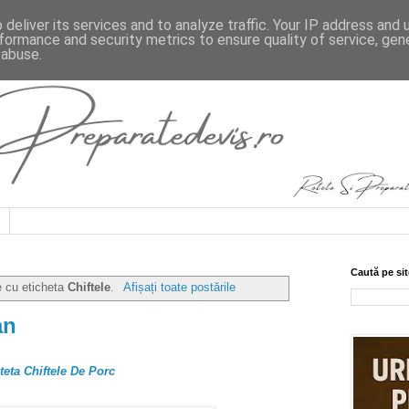
deliver its services and to analyze traffic. Your IP address and
formance and security metrics to ensure quality of service, ge
 abuse.
Caută pe sit
e cu eticheta
Chiftele
.
Afișați toate postările
an
teta Chiftele De Porc