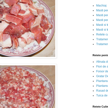
Machiaj
Masti pe
Masti pen
Masti pe
Masti si 
Masti si 
Retete c
Tratamen
Tratamen
Retete pent
Afinata 
Flori de
Foisor d
Gratar D
Plantarea
Plantarea
Rasad de
Tuica de
Retete Culi