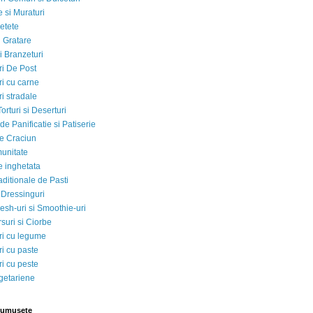
 si Muraturi
etete
si Gratare
i Branzeturi
i De Post
i cu carne
i stradale
Torturi si Deserturi
e Panificatie si Patiserie
e Craciun
munitate
e inghetata
aditionale de Pasti
 Dressinguri
esh-uri si Smoothie-uri
suri si Ciorbe
i cu legume
i cu paste
i cu peste
egetariene
rumusete