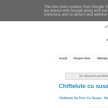
This site uses cookies from Google to 
are shared with Google along with per
statistics, and to detect and address
Acasă
Despre mine
Sitemap
Se afișează postăril
Chiftelute cu sus
Chiftelute De Porc Cu Susan
-
Re