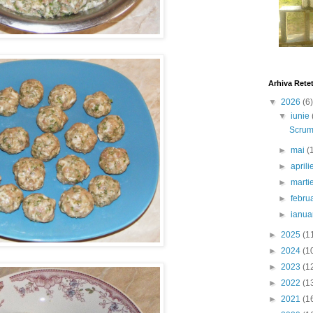
Arhiva Rete
▼
2026
(6)
▼
iunie
Scrumb
►
mai
(
►
april
►
marti
►
febru
►
ianua
►
2025
(1
►
2024
(1
►
2023
(1
►
2022
(1
►
2021
(1