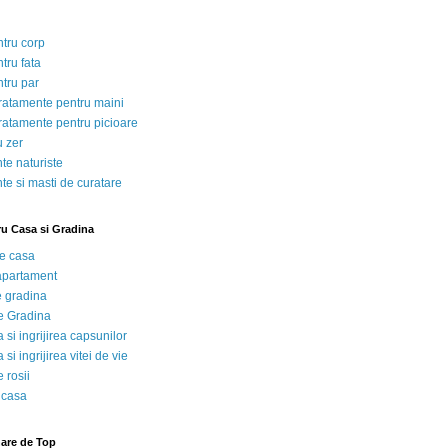
ntru corp
tru fata
ntru par
tratamente pentru maini
tratamente pentru picioare
u zer
te naturiste
te si masti de curatare
ru Casa si Gradina
de casa
 apartament
e gradina
e Gradina
 si ingrijirea capsunilor
 si ingrijirea vitei de vie
 rosii
 casa
nare de Top