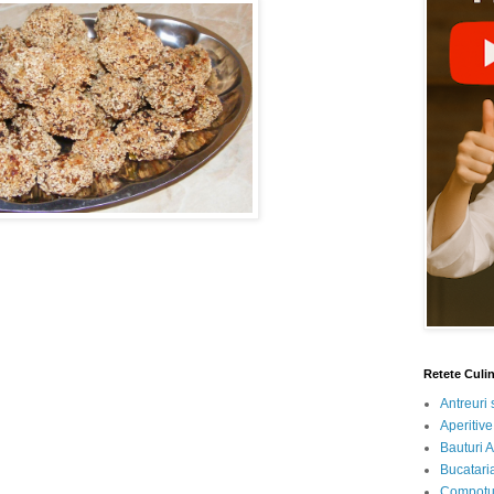
Retete Culi
Antreuri 
Aperitive
Bauturi A
Bucataria
Compotur