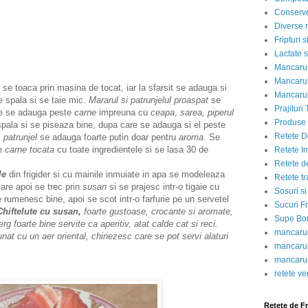
Conserve
Diverse r
Fripturi 
Lactate s
Mancarur
Mancarur
 se toaca prin masina de tocat, iar la sfarsit se adauga si
Mancarur
e spala si se taie mic.
Mararul si patrunjelul proaspat
se
Prajituri 
re se adauga peste
carne
impreuna cu
ceapa
,
sarea, piperul
Produse d
pala si se piseaza bine, dupa care se adauga si el peste
Retete D
i
patrunjel
se adauga foarte putin doar pentru
aroma
. Se
de
carne tocata
cu toate ingredientele si se lasa 30 de
Retete I
Retete d
le
din frigider si cu mainile inmuiate in apa se modeleaza
Retete tr
 care apoi se trec prin
susan
si se prajesc intr-o tigaie cu
Sosuri si
 rumenesc bine, apoi se scot intr-o farfurie pe un servetel
Sucuri Fr
Chiftelute cu susan,
foarte gustoase, crocante si aromate,
Supe Bor
 foarte bine servite ca aperitiv, atat calde cat si reci.
mancarur
unat cu un aer oriental, chinezesc care se pot servi alaturi
mancarur
mancarur
retete v
Retete de F